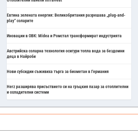
Отоплителни панели InfraHeat
Евтина зелената енергия: Великобритания разрешава „plug-and-
play“ соларите
Иновации в ОВК: Midea и Ромстал трансформират индустрията
Австрийска соларна технология осигури топла вода за бездомни
деца в Найроби
Нови субсидии съживиха търга за биометан в Германия
Herz разширява присъствието си на гръцкия пазар за отоплителни
и охладителни системи