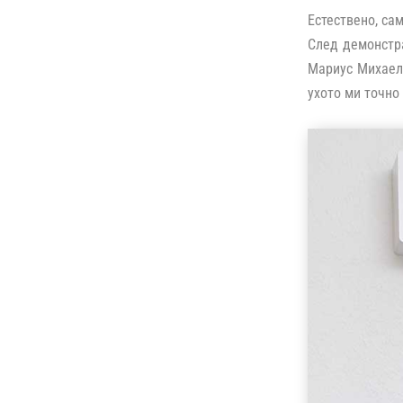
Естествено, са
След демонстра
Мариус Михаел 
ухото ми точно