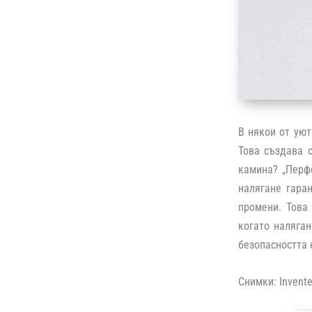
В някои от уют
Това създава 
камина? „Перфе
налягане гара
промени. Това
когато наляган
безопасността 
Снимки: Invente