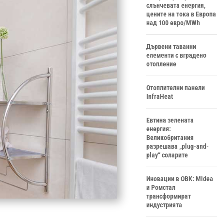
слънчевата енергия,
цените на тока в Европа
над 100 евро/MWh
Дървени таванни
елементи с вградено
отопление
Отоплителни панели
InfraHeat
Евтина зелената
енергия:
Великобритания
разрешава „plug-and-
play“ соларите
Иновации в ОВК: Midea
и Ромстал
трансформират
индустрията