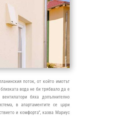
ланинския поток, от който имотът
 близката вода не би трябвало да е
 вентилатори бяха допълнително
истема, в апартаментите се цари
ствието и комфорта“, казва Мариус