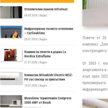
Отоплителни панели InfraHeat
04.08.2026
|
Видео
Инфрачервено лъчисто отопление
– Carlieuklima
Повече от 20 
28.07.2026
|
Видео
комплекс „Zum
конструкцията 
Камини на пелети и дърва La
Nordica Extraflame
21.07.2026
|
Видео
От 2003 г. на
апартамента в 
Климатик Mitsubishi Electric MSZ-
етап през 202
FH със сензор за присъствие
прекомерната 
14.07.2026
|
Видео
модернизацията
Моноблок термопомпа Compress
2000 AWF от Bosch