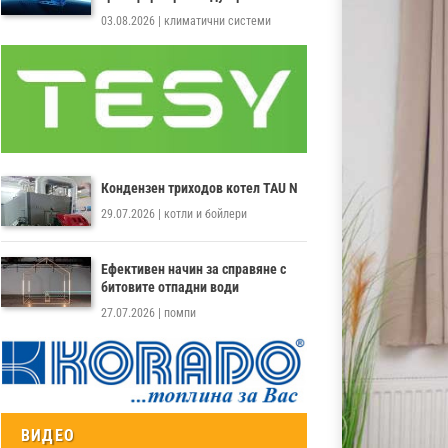
03.08.2026
|
климатични системи
Кондензен триходов котел TAU N
29.07.2026
|
котли и бойлери
Ефективен начин за справяне с
битовите отпадни води
27.07.2026
|
помпи
ВИДЕО