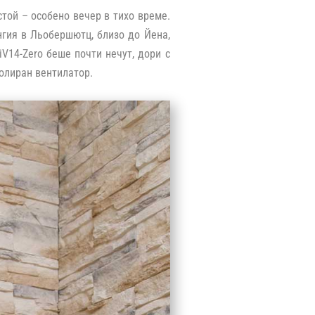
стой – особено вечер в тихо време.
нгия в Льобершютц, близо до Йена,
V14-Zero беше почти нечут, дори с
золиран вентилатор.