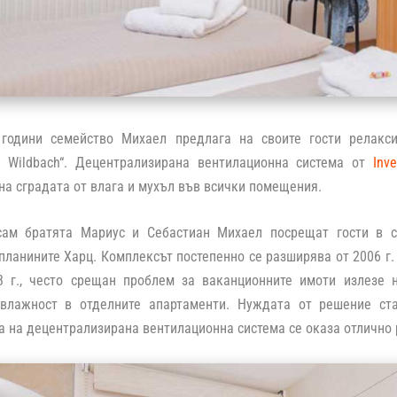
години семейство Михаел предлага на своите гости релакс
 Wildbach“. Децентрализирана вентилационна система от
Inve
на сградата от влага и мухъл във всички помещения.
сам братята Мариус и Себастиан Михаел посрещат гости в 
планините Харц. Комплексът постепенно се разширява от 2006 г.
3 г., често срещан проблем за ваканционните имоти излезе н
влажност в отделните апартаменти. Нуждата от решение ст
 на децентрализирана вентилационна система се оказа отлично