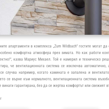
ните апартаменти в комплекса „Zum Wildbach“ гостите могат да 
особено комфортна атмосфера през зимата. Но как работи кон
ктно!“, казва Мариус Михаел. Той е намерил и техническо реш
нтира, че вентилационната система се изключва автоматично,
 се случва например, когато камината е запалена и вентилат
ето се върне към нормалното, вентилационната система възобн
е винаги гарантирана, без да се жертва комфортът или свежият в
r