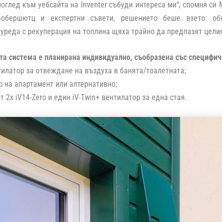
оглед към уебсайта на Inventer събуди интереса ми“, спомня си
обершютц и експертни съвети, решението беше взето: об
уреда с рекуперация на топлина щяха трайно да предпазят цели
а система е планирана индивидуално, съобразена със специфич
нтилатор за отвеждане на въздуха в банята/тоалетната;
ro на апартамент или алтернативно;
 2x iV14-Zero и един iV-Twin+ вентилатор за една стая.