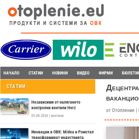
НАЧАЛО
СТАТИИ
НОВИНИ
ВИДЕО
ФИРМИ
БЮЛЕТИ
Децентра
СТАТИИ
ваканцио
Независими от налягането
контролни вентили Herz
от
Отопление
|
05.08.2026
|
вентили
Иновации в ОВК: Midea и Ромстал
трансформират индустрията