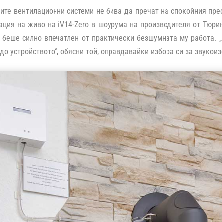
мите вентилационни системи не бива да пречат на спокойния пре
ция на живо на iV14-Zero в шоурума на производителя от Тюри
беше силно впечатлен от практически безшумната му работа. „i
 до устройството“, обясни той, оправдавайки избора си за звукои