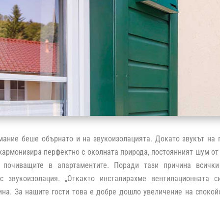
ание беше обърнато и на звукоизолацията. Докато звукът на п
 хармонизира перфектно с околната природа, постоянният шум от
 почиващите в апартаментите. Поради тази причина всички
с звукоизолация. „Откакто инсталирахме вентилационната с
на. За нашите гости това е добре дошло увеличение на спокой