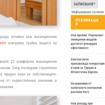
*Информирано съгласие
ПУБЛИКАЦИ
И
Нов пробив: Перовскит-
ираща почивка във ваканционния
силициеви модули
nter
осигурява трайна защита на
достигат рекордна
ефективност
Enercon вече
своите 22 комфортни ваканционни
произвежда генератори
 насам. След последния строителен
и кули за Турция и
Югоизточна Европа
а преден план за собствениците:
ана от първостепенно значение и
Независими от
 решение.
налягането контролни
вентили Herz
Нов рекорд при