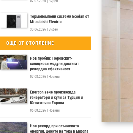
07.07.2026
|
Видео
Термопомпени системи Ecodan от
Mitsubishi Electric
30.06.2026
|
Видео
ОЩЕ ОТ ОТОПЛЕНИЕ
Нов пробив: Перовскит-
силициеви модули достигат
рекордна ефективност
07.08.2026
|
Новини
Enercon вече произвежда
генератори и кули за Турция и
Югоизточна Европа
06.08.2026
|
Новини
Нов рекорд при слънчевата
енергия, цените на тока в Европа