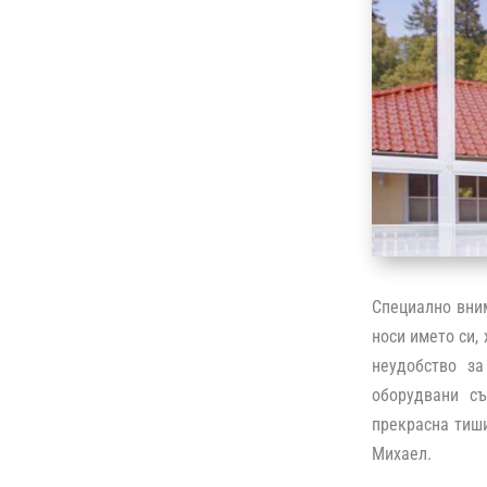
Специално вним
носи името си,
неудобство за
оборудвани съ
прекрасна тиши
Михаел.