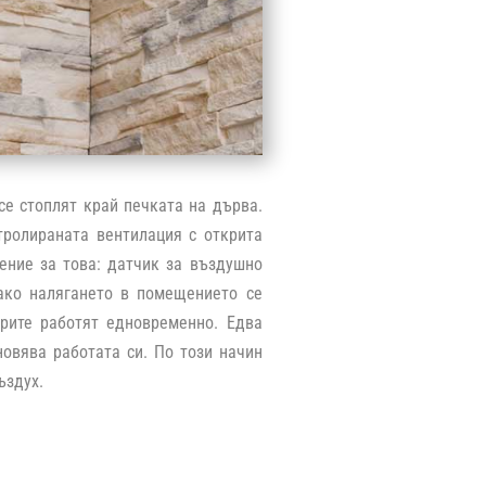
се стоплят край печката на дърва.
тролираната вентилация с открита
ение за това: датчик за въздушно
 ако налягането в помещението се
орите работят едновременно. Едва
овява работата си. По този начин
ъздух.