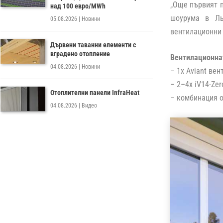
„Още първият п
над 100 евро/MWh
шоурума в Ль
05.08.2026
|
Новини
вентилационни 
Дървени таванни елементи с
вградено отопление
Вентилационнат
04.08.2026
|
Новини
– 1x Aviant ве
– 2–4x iV14-Ze
Отоплителни панели InfraHeat
– комбинация от
04.08.2026
|
Видео