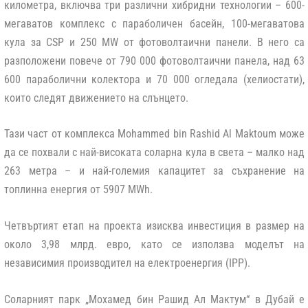
километра, включва три различни хибридни технологии – 600-
мегаватов комплекс с параболичен басейн, 100-мегаватова
кула за CSP и 250 MW от фотоволтаични панели. В него са
разположени повече от 790 000 фотоволтаични панела, над 63
600 параболични колектора и 70 000 огледала (хелиостати),
които следят движението на слънцето.
Тази част от комплекса Mohammed bin Rashid Al Maktoum може
да се похвали с най-високата соларна кула в света – малко над
263 метра – и най-големия капацитет за съхранение на
топлинна енергия от 5907 MWh.
Четвъртият етап на проекта изисква инвестиция в размер на
около 3,98 млрд. евро, като се използва моделът на
независимия производител на електроенергия (IPP).
Соларният парк „Мохамед бин Рашид Ал Мактум“ в Дубай е