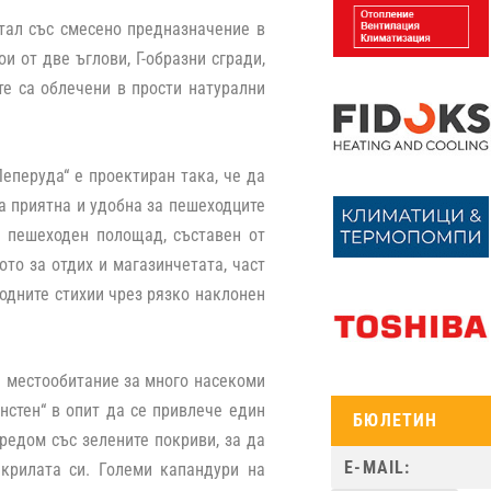
ртал със смесено предназначение в
и от две ъглови, Г-образни сгради,
те са облечени в прости натурални
еперуда“ е проектиран така, че да
а приятна и удобна за пешеходците
ли пешеходен полощад, съставен от
то за отдих и магазинчетата, част
одните стихии чрез рязко наклонен
и местообитание за много насекоми
инстен“ в опит да се привлече един
БЮЛЕТИН
редом със зелените покриви, за да
 крилата си. Големи капандури на