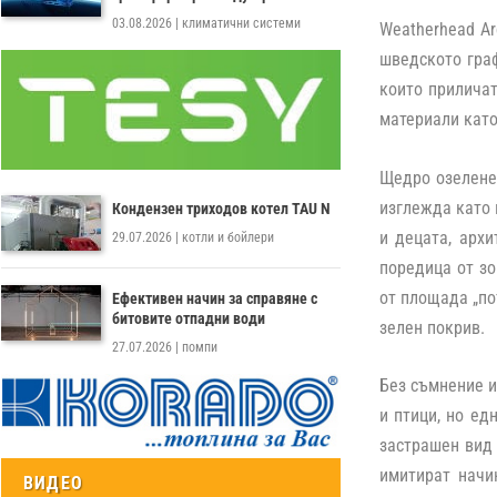
03.08.2026
|
климатични системи
Weatherhead Ar
шведското граф
които приличат
материали като
Щедро озеленен
изглежда като 
Кондензен триходов котел TAU N
и децата, архи
29.07.2026
|
котли и бойлери
поредица от зо
от площада „по
Ефективен начин за справяне с
битовите отпадни води
зелен покрив.
27.07.2026
|
помпи
Без съмнение и
и птици, но ед
застрашен вид 
имитират начи
ВИДЕО