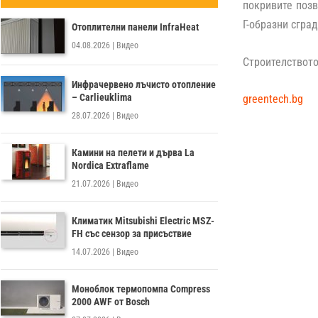
покривите позв
Г-образни сград
Отоплителни панели InfraHeat
04.08.2026
|
Видео
Строителството
Инфрачервено лъчисто отопление
– Carlieuklima
greentech.bg
28.07.2026
|
Видео
Камини на пелети и дърва La
Nordica Extraflame
21.07.2026
|
Видео
Климатик Mitsubishi Electric MSZ-
FH със сензор за присъствие
14.07.2026
|
Видео
Моноблок термопомпа Compress
2000 AWF от Bosch