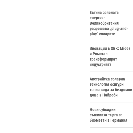
Евтина зелената
енергия:
Великобритания
разрешава „plug-and-
play“ соларите
Иновации в ОВК: Midea
и Ромстал
трансформират
индустрията
Австрийска соларна
технология осигури
топла вода за бездомни
деца в Найроби
Нови субсидии
съживиха търга за
биометан в Германия