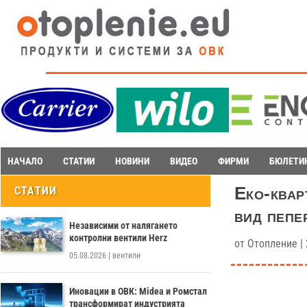
НАЧАЛО
СТАТИИ
НОВИНИ
ВИДЕО
ФИРМИ
БЮЛЕТИ
Еко-квар
СТАТИИ
вид пепе
Независими от налягането
контролни вентили Herz
от
Отопление
|
05.08.2026
|
вентили
Иновации в ОВК: Midea и Ромстал
трансформират индустрията