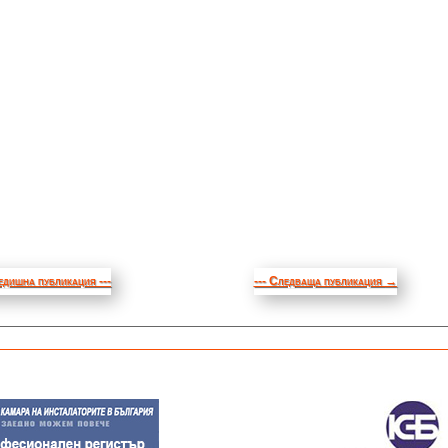
едишна публикация ---
--- Следваща публикация
→