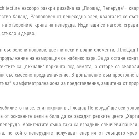
chitecture наскоро разкри дизайна за „Площад Пеперуда“– ква
ство Халанд. Разполовен от пешеходна алея, кварталът се състо
 на отворените крила на пеперуда. Издигащи се нагоре, сгради
 стъкло и дърво.
 със зелени покриви, цветни лехи и водни елементи, „Площад П
продължение на намиращия се наблизо парк. За да остане зонат
тектите са „пъхнали“ паркинга под земята, а отгоре са създа
ни със смесено предназначение. В допълнение към пространство
тъва“ в амфитеатрална зона за представления, защитена от прир
зобилието на зелени покриви в „Площад Пеперуда“ ще осигуряв
на от основните цели е била да се засадят редките цветя „Харг
пеперуда. Архитектите също така са вградили слънчеви панели 
на, по който пеперудите получават енергия от слънцето чрез