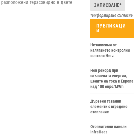
, разположени терасовидно в двете
*Информирано съгласие
ПУБЛИКАЦИ
И
Независими от
налягането контролни
вентили Herz
Нов рекорд при
слънчевата енергия,
цените на тока в Европа
над 100 евро/MWh
Дървени таванни
елементи с вградено
отопление
Отоплителни панели
InfraHeat