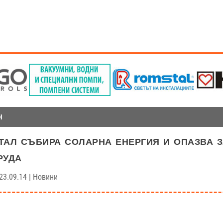
Н
тал събира соларна енергия и опазва 
руда
23.09.14
|
Новини