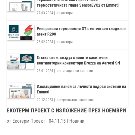
термостатичната глава SensorEVO2 от Emmeti
27.03.2024
|
регулатори
Реверсивни термопомпи GT с естествен хладилен
агент R290
26.02.2024
|
регулатори
Глътка свеж въздух с новите касетъчни
вентилаторни конвектори Brezza на Aertesi Srl
26.01.2024
|
вентилационни системи
Изолационен панел за лъчисти подови системи на
Emmeti
20.12.2023
|
повърхностно отопление
ЕКОТЕРМ ПРОЕКТ С ИЗЛОЖЕНИЕ ПРЕЗ НОЕМВРИ
от
Екотерм Проект
|
04.11.15
|
Новини