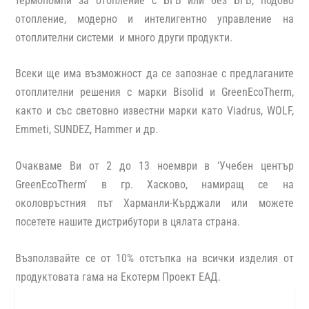
термопомпи за отопление с БГВ или без БГВ, подово
отопление, модерно и интелигентно управление на
отоплителни системи и много други продукти.
Всеки ще има възможност да се запознае с предлаганите
отоплителни решения с марки Bisolid и GreenEcoTherm,
както и със световно известни марки като Viadrus, WOLF,
Emmeti, SUNDEZ, Hammer и др.
Очакваме Ви от 2 до 13 ноември в ‘Учебен център
GreenEcoTherm’ в гр. Хасково, намиращ се на
околовръстния път Харманли-Кърджали или можете
посетете нашите дистрибутори в цялата страна.
Възползвайте се от 10% отстъпка на всички изделия от
продуктовата гама на Екотерм Проект ЕАД.