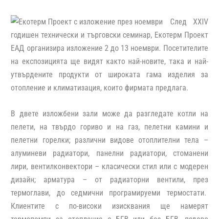
След XXIV
годишен технически и търговски семинар, Екотерм Проект
ЕАД организира изложение 2 до 13 ноември. Посетителите
на експозицията ще видят както най-новите, така и най-
утвърдените продукти от широката гама изделия за
отопление и климатизация, които фирмата предлага.
В двете изложбени зали може да разгледате котли на
пелети, на твърдо гориво и на газ, пелетни камини и
пелетни горелки; различни видове отоплителни тела –
алуминеви радиатори, панелни радиатори, стоманени
лири, вентилконвектори – класически стил или с модерен
дизайн; арматура – от радиаторни вентили, през
термоглави, до седмични програмируеми термостати.
Клиентите с по-високи изисквания ще намерят