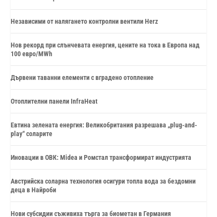
Независими от налягането контролни вентили Herz
Нов рекорд при слънчевата енергия, цените на тока в Европа над
100 евро/MWh
Дървени таванни елементи с вградено отопление
Отоплителни панели InfraHeat
Евтина зелената енергия: Великобритания разрешава „plug-and-
play“ соларите
Иновации в ОВК: Midea и Ромстал трансформират индустрията
Австрийска соларна технология осигури топла вода за бездомни
деца в Найроби
Нови субсидии съживиха търга за биометан в Германия