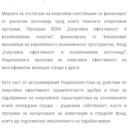
Мерките за постигане на енергийни спестявания се финансират
от различни източници, сред които повечето оперативни
програми, Програма BG04 „Енергийна ефективност и
възобновяема енергия“, финансирана от Финансовия
механизъм на европейското икономическо пространство, Фонд
„Енергийна ефективност и възобновяеми източници“,
Националната програма за енергийна ефективност на
многофамилни жилищни сгради и други.
Като част от актуализирания Национален план за действие по
енергийна ефективност правителството одобри и план за
подобряване на енергийните характеристики на отопляваните
и/или охлаждани сгради – държавна собственост, както и
програма за насърчаване на инвестиции в сградния фонд,
които ще подпомогнат изпълнението на подобни мерки.