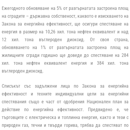
Ежегодното обновяване на 5% от разгърнатата застроена площ
на сградите – държавна собственост, каквото е изискването на
Закона за енергийна ефективност, ще осигури спестяване на
енергия в размер на 10,26 хил. тона нефтен еквивалент и над
12 хил. тона въглероден диоксид. От своя страна,
обновяването на 1% от разгърнатата застроена площ на
жилищните сгради годишно ще доведе до спестяване на 284
хил. тона нефтен еквивалент енергия и 384 хил. тона
въглероден диоксид.
Списъкът със задължени лица по Закона за енергийна
ефективност и техните индивидуални цели за енергийни
спестявания също е част от одобрения Национален план за
действие по енергийна ефективност. Предвидено е, че
търговците с електрическа и топлинна енергия, както и тези с
природен газ, течни и твърди горива, трябва да спестяват по