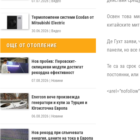
действия срещу
07.07.2026
|
Видео
Освен това ми
Термопомпени системи Ecodan от
Mitsubishi Electric
китайските мит
30.06.2026
|
Видео
Де Гухт заяви,
ОЩЕ ОТ ОТОПЛЕНИЕ
панели, но все
Нов пробив: Перовскит-
Те са за срок
силициеви модули достигат
рекордна ефективност
постоянни, или 
07.08.2026
|
Новини
<arel=“nofollow“
Enercon вече произвежда
генератори и кули за Турция и
Югоизточна Европа
06.08.2026
|
Новини
Нов рекорд при слънчевата
енергия, цените на тока в Европа