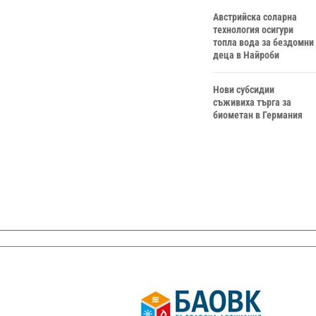
Австрийска соларна
технология осигури
топла вода за бездомни
деца в Найроби
Нови субсидии
съживиха търга за
биометан в Германия