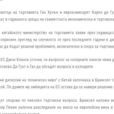
нистър на търговията Гао Хучън и еврокомисарят Карел де Гух
ват в годишната среща на съвместната икономическа и търговска 
а китайското министерство на търговията заяви през седмицат
сериозен преглед на случилото се през последните години в д
ак да бъдат решени проблемите, включително и спора за търгови
 ЕС Джон Кланси уточни, че въпросът за соларните панели няма 
 очаква Де Гухт и Гао да обсъдят въпроса в кулоарите.
и дискусии на техническо ниво“ с Китай започнаха в Брюксел т
той. По думите му амбицията на ЕС остава да се намери решение
дят спорове по няколко търговски въпроса. Брюксел наложи м
вор Пекин започна разследване на вноса на европейски вина и