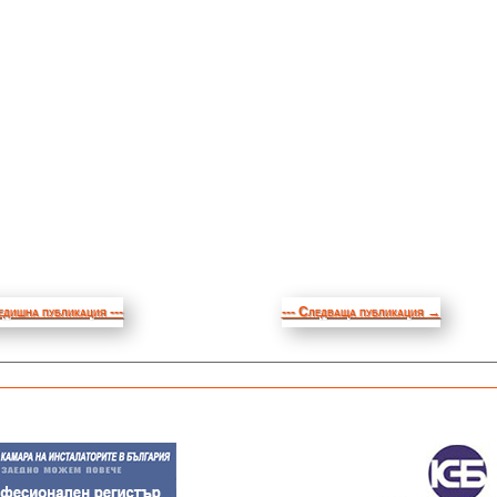
едишна публикация ---
--- Следваща публикация
→