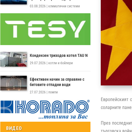
03.08.2026
|
климатични системи
Кондензен триходов котел TAU N
29.07.2026
|
котли и бойлери
Ефективен начин за справяне с
битовите отпадни води
27.07.2026
|
помпи
Европейският с
соларните пане
През последни
ВИДЕО
търговска войн