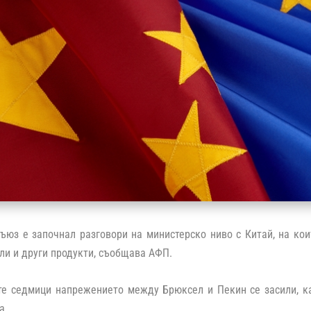
ъюз е започнал разговори на министерско ниво с Китай, на ко
ли и други продукти, съобщава АФП.
те седмици напрежението между Брюксел и Пекин се засили, ка
а.