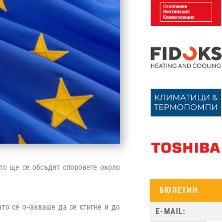
ито ще се обсъдят споровете около
БЮЛЕТИН
то се очакваше да се стигне и до