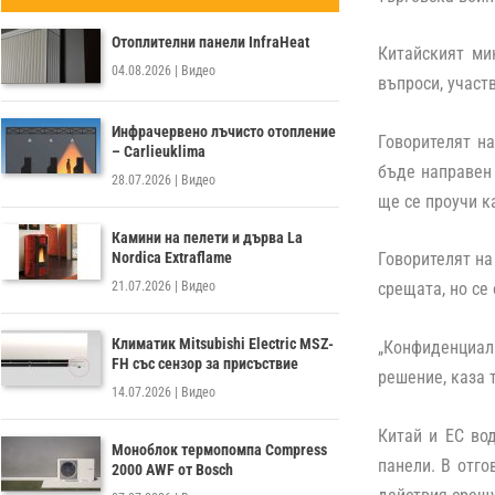
Отоплителни панели InfraHeat
Китайският ми
04.08.2026
|
Видео
въпроси, участ
Инфрачервено лъчисто отопление
Говорителят н
– Carlieuklima
бъде направен 
28.07.2026
|
Видео
ще се проучи к
Камини на пелети и дърва La
Nordica Extraflame
Говорителят на
21.07.2026
|
Видео
срещата, но се
Климатик Mitsubishi Electric MSZ-
„Конфиденциалн
FH със сензор за присъствие
решение, каза 
14.07.2026
|
Видео
Китай и ЕС во
Моноблок термопомпа Compress
панели. В отго
2000 AWF от Bosch