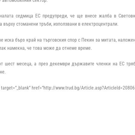
 автомобилния сектор.
налата седмица ЕС предупреди, че ще внесе жалба в Световн
а върху стоманени тръби, използвани в електроцентрали.
 че иска бърз край на търговския спор с Пекин за митата, наложе
 пак намекна, че това може да отнеме време.
 от шест месеца, а през декември държавите членки на ЕС тря
не.
 target=“_blank“ href=“http://www.trud.bg/Article.asp?ArticleId=2080