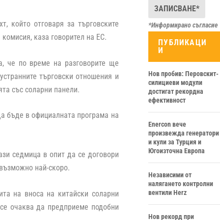
т, който отговаря за търговските
*Информирано съгласие
комисия, каза говорител на ЕС.
ПУБЛИКАЦИ
И
а, че по време на разговорите ще
Нов пробив: Перовскит-
вустранните търговски отношения и
силициеви модули
ята със соларни панели.
достигат рекордна
ефективност
да бъде в официалната програма на
Enercon вече
произвежда генератори
и кули за Турция и
Югоизточна Европа
ази седмица в опит да се договори
 възможно най-скоро.
Независими от
налягането контролни
вентили Herz
ита на вноса на китайски соларни
 се очаква да предприеме подобни
Нов рекорд при