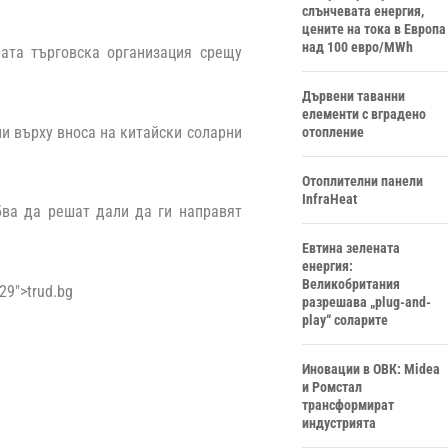
слънчевата енергия,
цените на тока в Европа
над 100 евро/MWh
ата търговска организация срещу
Дървени таванни
елементи с вградено
ни върху вноса на китайски соларни
отопление
Отоплителни панели
InfraHeat
бва да решат дали да ги направят
Евтина зелената
енергия:
Великобритания
629″>trud.bg
разрешава „plug-and-
play“ соларите
Иновации в ОВК: Midea
и Ромстал
трансформират
индустрията