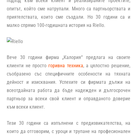
подход към всеки клиент и реализираните проектите,
опитът, който сме натрупали. Много са партньорствата и
приятелствата, които сме създали. Но 30 години са и
малко спрямо 100-годишната история на Riello.
Вече 30 години фирма „Калория“ предлага на своите
клиенти не просто
горивна техника
, а цялостно решение,
съобразено със специфичните особености на тяхната
дейност и изисквания. Успехите си фирмата дължи на
всеотдайната работа да бъде надежден и дългосрочен
партньор за всеки свой клиент и оправданото доверие
към всеки клиент.
Тези 30 години са изпълнени с предизвикателства, на
които да отговорим, с уроци и трупане на професионален