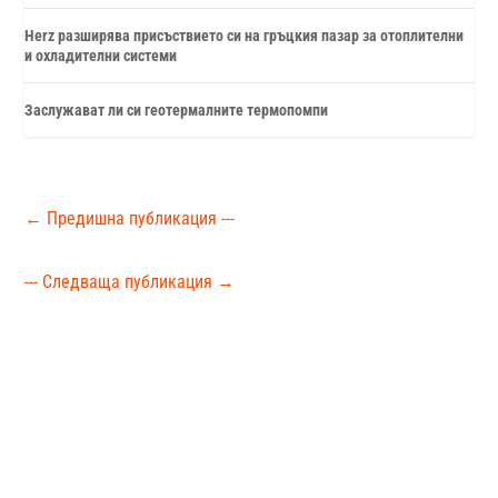
Herz разширява присъствието си на гръцкия пазар за отоплителни
и охладителни системи
Заслужават ли си геотермалните термопомпи
←
Предишна публикация ---
--- Следваща публикация
→