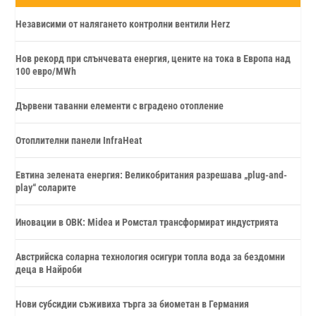
Независими от налягането контролни вентили Herz
Нов рекорд при слънчевата енергия, цените на тока в Европа над
100 евро/MWh
Дървени таванни елементи с вградено отопление
Отоплителни панели InfraHeat
Евтина зелената енергия: Великобритания разрешава „plug-and-
play“ соларите
Иновации в ОВК: Midea и Ромстал трансформират индустрията
Австрийска соларна технология осигури топла вода за бездомни
деца в Найроби
Нови субсидии съживиха търга за биометан в Германия