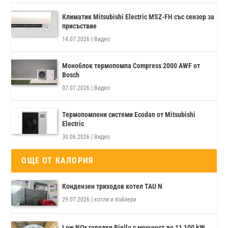
Климатик Mitsubishi Electric MSZ-FH със сензор за
присъствие
14.07.2026
|
Видео
Моноблок термопомпа Compress 2000 AWF от
Bosch
07.07.2026
|
Видео
Термопомпени системи Ecodan от Mitsubishi
Electric
30.06.2026
|
Видео
ОЩЕ ОТ КАЛОРИЯ
Кондензен триходов котел TAU N
29.07.2026
|
котли и бойлери
Low NOx горелки Riello с мощност до 11 100 kW