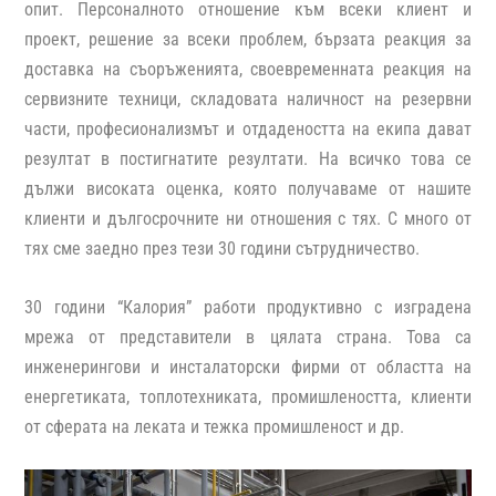
опит. Персоналното отношение към всеки клиент и
проект, решение за всеки проблем, бързата реакция за
доставка на съоръженията, своевременната реакция на
сервизните техници, складовата наличност на резервни
части, професионализмът и отдадеността на екипа дават
резултат в постигнатите резултати. На всичко това се
дължи високата оценка, която получаваме от нашите
клиенти и дългосрочните ни отношения с тях. С много от
тях сме заедно през тези 30 години сътрудничество.
30 години “Калория” работи продуктивно с изградена
мрежа от представители в цялата страна. Това са
инженерингови и инсталаторски фирми от областта на
енергетиката, топлотехниката, промишлеността, клиенти
от сферата на леката и тежка промишленост и др.