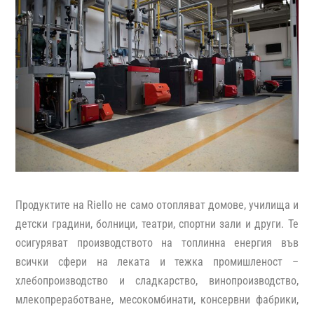
Продуктите на Riello не само отопляват домове, училища и
детски градини, болници, театри, спортни зали и други. Те
осигуряват производството на топлинна енергия във
всички сфери на леката и тежка промишленост –
хлебопроизводство и сладкарство, винопроизводство,
млекопреработване, месокомбинати, консервни фабрики,