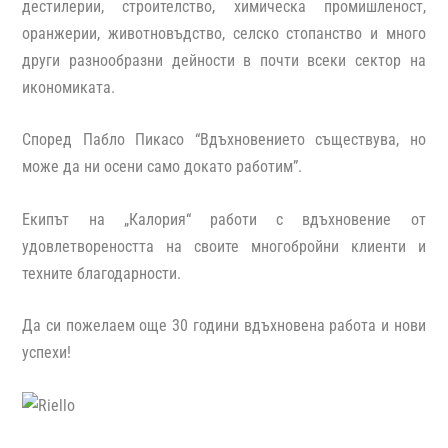
дестилерии, строителство, химическа промишленост,
оранжерии, животновъдство, селско стопанство и много
други разнообразни дейности в почти всеки сектор на
икономиката.
Според Пабло Пикасо “Вдъхновението съществува, но
може да ни осени само докато работим”.
Екипът на „Калория“ работи с вдъхновение от
удовлетвореността на своите многобройни клиенти и
техните благодарности.
Да си пожелаем още 30 години вдъхновена работа и нови
успехи!