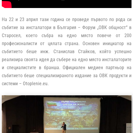
На 22 и 23 април тази година се проведе първото по рода си
събитие за инсталатори в България – Форум „ОВК общност“ в
Старосел, което събра на едно място повече от 200
професионалисти от цялата страна. Основен инициатор на
събитието беше инж. Станислав Стайков, който успешно
реализира своята идея да събере на едно място инсталаторите
и специалистите в бранша. Официален медиен партньор на
събитието беше специализираното издание за ОВК продукти и
системи – Otoplenie.eu.