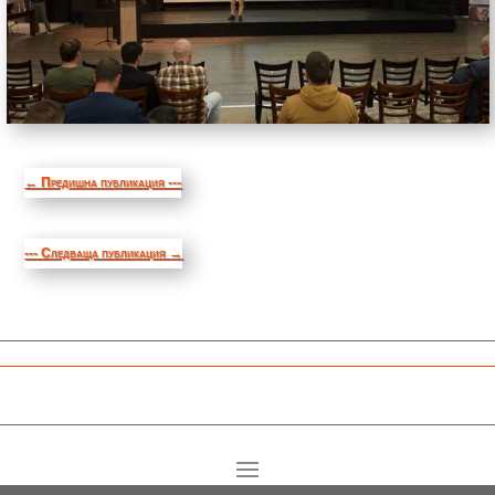
←
Предишна публикация ---
--- Следваща публикация
→