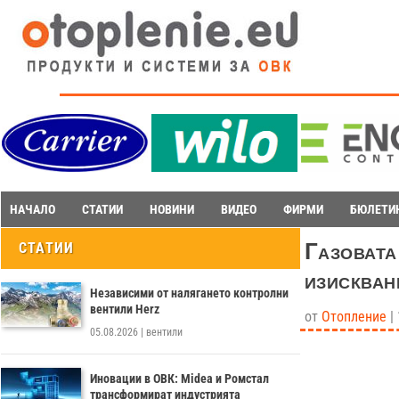
НАЧАЛО
СТАТИИ
НОВИНИ
ВИДЕО
ФИРМИ
БЮЛЕТИ
Газовата
СТАТИИ
изискван
Независими от налягането контролни
вентили Herz
от
Отопление
|
05.08.2026
|
вентили
Иновации в ОВК: Midea и Ромстал
трансформират индустрията