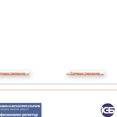
едишна публикация ---
--- Следваща публикация
→