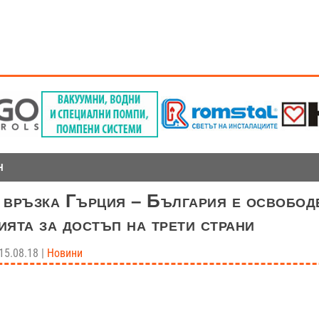
Н
 връзка Гърция – България e освобод
ията за достъп на трети страни
15.08.18
|
Новини