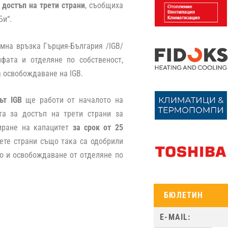
а
достъп на трети страни
, съобщиха
Би“.
мна връзка Гърция-България /IGB/
фата и отделяне по собственост,
а освобождаване на IGB.
ът IGB
ще работи от началото на
та за достъп на трети страни за
виране на капацитет
за срок от 25
ете страни също така са одобрили
то и освобождаване от отделяне по
БЮЛЕТИН