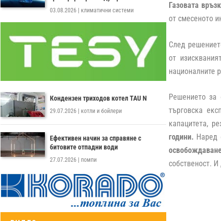
Газовата връз
03.08.2026
|
климатични системи
от смесеното и
След решениет
от изисквания
националните р
Решението за 
Кондензен триходов котел TAU N
търговска екс
29.07.2026
|
котли и бойлери
капацитета, р
години.
Наред с
Ефективен начин за справяне с
битовите отпадни води
освобождаване
27.07.2026
|
помпи
собственост. И 