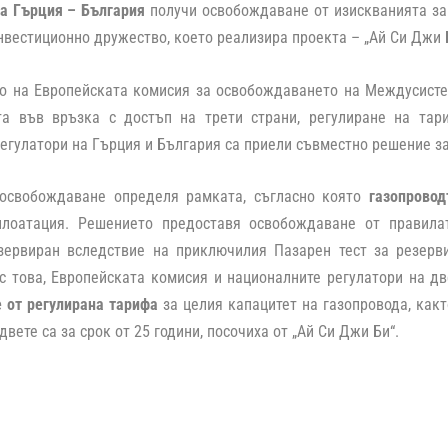
ка Гърция – България
получи освобождаване от изискванията з
нвестиционно дружество, което реализира проекта – „Ай Си Джи 
о на Европейската комисия за освобождаването на Междусисте
та във връзка с достъп на трети страни, регулиране на тари
егулатори на Гърция и България са приели съвместно решение з
освобождаване определя рамката, съгласно която
газопровод
плоатация. Решението предоставя освобождаване от правила
езервиран вследствие на приключилия Пазарен тест за резер
 това, Европейската комисия и националните регулатори на дв
 от регулирана тарифа
за целия капацитет на газопровода, как
двете са за срок от 25 години, посочиха от „Ай Си Джи Би“.