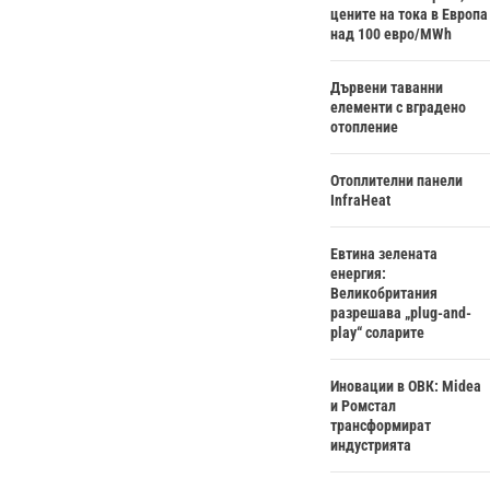
цените на тока в Европа
над 100 евро/MWh
Дървени таванни
елементи с вградено
отопление
Отоплителни панели
InfraHeat
Евтина зелената
енергия:
Великобритания
разрешава „plug-and-
play“ соларите
Иновации в ОВК: Midea
и Ромстал
трансформират
индустрията