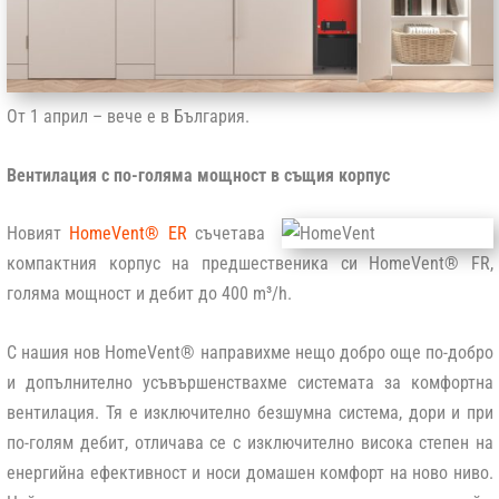
От 1 април – вече е в България.
Вентилация с по-голяма мощност в същия корпус
Новият
HomeVent® ER
съчетава
компактния корпус на предшественика си HomeVent® FR,
голяма мощност и дебит до 400 m³/h.
С нашия нов HomeVent® направихме нещо добро още по-добро
и допълнително усъвършенствахме системата за комфортна
вентилация. Тя е изключително безшумна система, дори и при
по-голям дебит, отличава се с изключително висока степен на
енергийна ефективност и носи домашен комфорт на ново ниво.