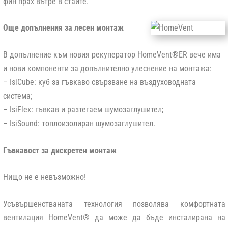
фин прах вътре в стаите.
Още допълнения за лесен монтаж
В допълнение към новия рекуператор HomeVent®ER вече има
и нови компоненти за допълнително улеснение на монтажа:
– IsiCube: куб за гъвкаво свързване на въздуховодната
система;
– IsiFlex: гъвкав и разтегаем шумозаглушител;
– IsiSound: топлоизолиран шумозаглушител.
Гъвкавост за дискретен монтаж
Нищо не е невъзможно!
Усъвършенстваната технология позволява комфортната
вентилация HomeVent® да може да бъде инсталирана на