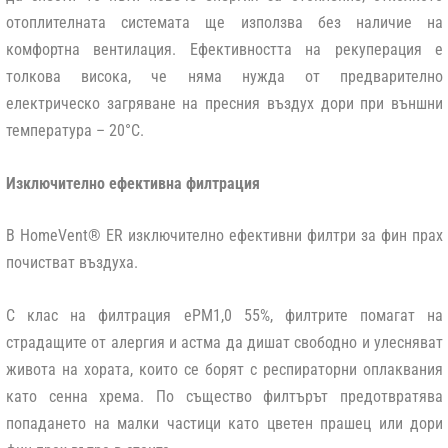
отоплителната системата ще използва без наличие на
комфортна вентилация. Ефективността на рекуперация е
толкова висока, че няма нужда от предварително
електрическо загряване на пресния въздух дори при външни
температура – 20°С.
Изключително ефективна филтрация
В HomeVent® ER изключително ефективни филтри за фин прах
почистват въздуха.
С клас на филтрация ePM1,0 55%, филтрите помагат на
страдащите от алергия и астма да дишат свободно и улесняват
живота на хората, които се борят с респираторни оплаквания
като сенна хрема. По същество филтърът предотвратява
попадането на малки частици като цветен прашец или дори