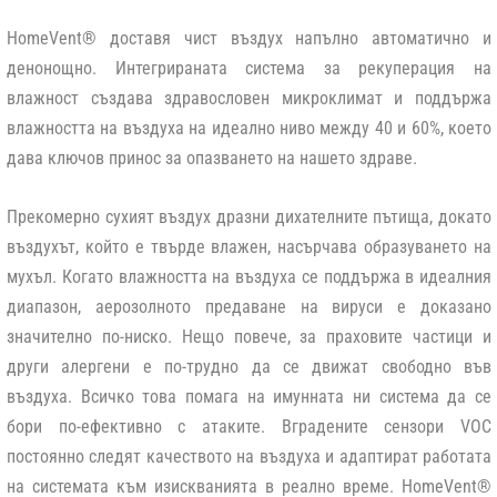
HomeVent® доставя чист въздух напълно автоматично и
денонощно. Интегрираната система за рекуперация на
влажност създава здравословен микроклимат и поддържа
влажността на въздуха на идеално ниво между 40 и 60%, което
дава ключов принос за опазването на нашето здраве.
Прекомерно сухият въздух дразни дихателните пътища, докато
въздухът, който е твърде влажен, насърчава образуването на
мухъл. Когато влажността на въздуха се поддържа в идеалния
диапазон, аерозолното предаване на вируси е доказано
значително по-ниско. Нещо повече, за праховите частици и
други алергени е по-трудно да се движат свободно във
въздуха. Всичко това помага на имунната ни система да се
бори по-ефективно с атаките. Вградените сензори VOC
постоянно следят качеството на въздуха и адаптират работата
на системата към изискванията в реално време. HomeVent®