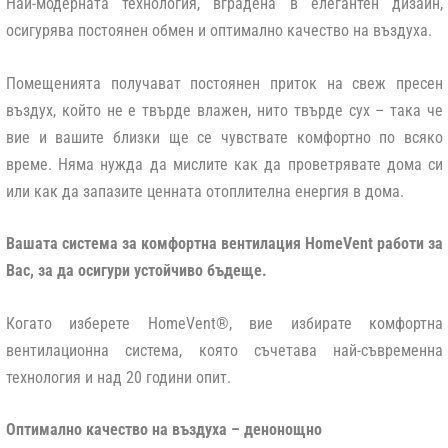
Най-модерната технология, вградена в елегантен дизайн,
осигурява постоянен обмен и оптимално качество на въздуха.
Помещенията получават постоянен приток на свеж пресен
въздух, който не е твърде влажен, нито твърде сух – така че
вие и вашите близки ще се чувствате комфортно по всяко
време. Няма нужда да мислите как да проветрявате дома си
или как да запазите ценната отоплителна енергия в дома.
Вашата система за комфортна вентилация HomeVent работи за
Вас, за да осигури устойчиво бъдеще.
Когато изберете HomeVent®, вие избирате комфортна
вентилационна система, която съчетава най-съвременна
технология и над 20 години опит.
Оптимално качество на въздуха – денонощно