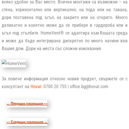
всяко удобно за Вас място. Всички монтажи са възможни – на
стена, хоризонтално или вертикално, на пода или на тавана,
дори поставена под ъгъл, на закрито или на открито. Много
деликатно и кокетно може да се прибере в гардероба или в
ъгъл под стълбите. HomeVent® се адаптира към Вашата среда
и може да бъде интегрирана дискретно по много начини във
Вашия дом. Дори на места със сложни изисквания.
За повече информация относно новия продукт, свържете се с
консултант на
Hoval
: 0700 20 755 |
office.bg@hoval.com
←
Предишна публикация ---
--- Следваща публикация
→