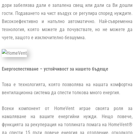
дори забелязва дали е запалена свещ или дали са Ви дошли
гости. Подаването на чист въздух се регулира според нуждите.
Високоефективно и напълно автоматично. Най-съвременна
технология, която можете да почувствате, но не можете да
чуете, защото е изключително безшумна.
Енергоспестяване – устойчивост за нашето бъдеще
Това е технологията, която позволява на нашата комфортна
вентилационна система да спести толкова много енергия.
Всеки компонент от HomeVent играе своята роля за
намаляване на вашите енергийни нужди. Нещо повече,
функцията за рекуперация на топлината помага на HomeVent®
да спести 15 пъти повече енергия за отопление, отколкото