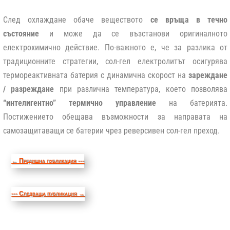
След охлаждане обаче веществото
се връща в течно
състояние
и може да се възстанови оригиналното
електрохимично действие. По-важното е, че за разлика от
традиционните стратегии, сол-гел електролитът осигурява
термореактивната батерия с динамична скорост на
зареждане
/ разреждане
при различна температура, което позволява
“интелигентно” термично управление
на батерията.
Постижението обещава възможности за направата на
самозащитаващи се батерии чрез реверсивен сол-гел преход.
←
Предишна публикация ---
--- Следваща публикация
→