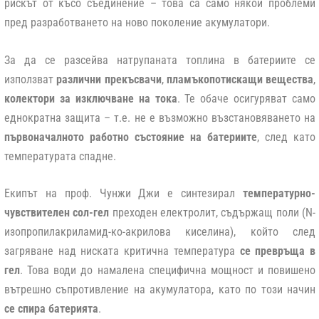
рискът от късо съединение – това са само някои проблеми
пред разработването на ново поколение акумулатори.
За да се разсейва натрупаната топлина в батериите се
използват
различни прекъсвачи
,
пламъкопотискащи вещества
,
колектори за изключване на тока
. Те обаче осигуряват само
еднократна защита – т.е. не е възможно възстановяването на
първоначалното работно състояние на батериите
, след като
температурата спадне.
Екипът на проф. Чунжи Джи е синтезирал
температурно-
чувствителен сол-гел
преходен електролит, съдържащ поли (N-
изопропилакриламид-ко-акрилова киселина), който след
загряване над ниската критична температура
се превръща в
гел
. Това води до намалена специфична мощност и повишено
вътрешно съпротивление на акумулатора, като по този начин
се спира батерията
.