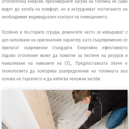
отоплителна енергия, прекомерните загуби на топлина не само
водят до загуба на комфорт, но и затрудняват постигането на
необходимия индивидуален контрол на помещението.
Особено в по-старите сгради, ремонтите често се извършват с
цел запазване на оригиналния характер, като същевременно се
прилагат съвременни стандарти. Енергийно ефективното
подово отопление може да помогне за пестене на ресурси и
намаляване на емисиите на CO₂. Предпоставката обаче е
технологията да осигурява разпределение на топлината въз
основа на търсенето и да избягва ненужни загуби.