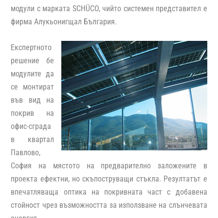
модули с марката SCHÜCO, чийто системен представител е
фирма Алукьонигщал България.
Експертното
решение бе
модулите да
се монтират
във вид на
покрив на
офис-сграда
в квартал
Павлово,
София на мястото на предварително заложените в
проекта ефектни, но скъпоструващи стъкла. Резултатът е
впечатляваща оптика на покривната част с добавена
стойност чрез възможността за използване на слънчевата