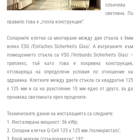
слънчева
светлина. По
правило това е „топла конструкция”.
Соларните клетки са монтирани между две стъкла х 6мм
всяко ESG /Einfaches Sicherheits Glas/. А вътрешните към
помещението стъкла са VSG /Verbunds Sicherheits Glas/ –
триплекс, тъй като това е покривна конструкция,
отговаряща на определени условия по отношение на
здравина. Клетките между двете стъкла са квадратни 125
х 125 мм и са на разстояние 10 мм едно от друго, за да
прониква светлината през процепите.
Техническите данни на инсталацията са следните:
1. Инсталирана мощност: 56 кWp;
2. Соларни клетки Q-Cell 125 х 125 мм /поликристал/;
3. Брой модули /стъклопакети/: 192;