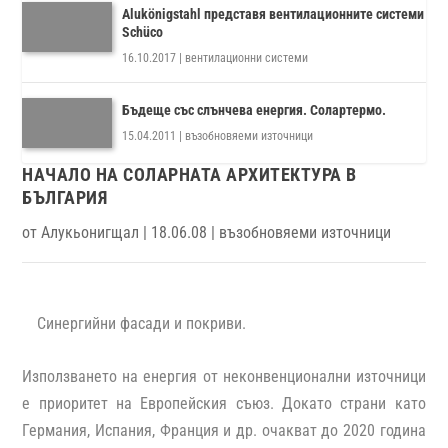
Alukönigstahl представя вентилационните системи
Schüco
16.10.2017
|
вентилационни системи
Бъдеще със слънчева енергия. Солартермо.
15.04.2011
|
възобновяеми източници
НАЧАЛО НА СОЛАРНАТА АРХИТЕКТУРА В
БЪЛГАРИЯ
от
Алукьонигщал
|
18.06.08
|
възобновяеми източници
Синергийни фасади и покриви.
Използването на енергия от неконвенционални източници
е приоритет на Европейския съюз. Докато страни като
Германия, Испания, Франция и др. очакват до 2020 година