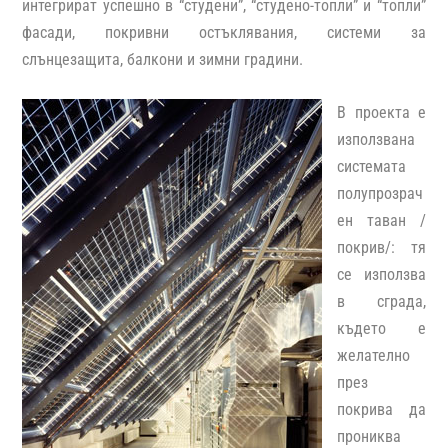
интегрират успешно в “студени”, “студено-топли” и “топли”
фасади, покривни остъклявания, системи за
слънцезащита, балкони и зимни градини.
В проекта е
използвана
системата
полупрозрач
ен таван /
покрив/: тя
се използва
в сграда,
където е
желателно
през
покрива да
прониква