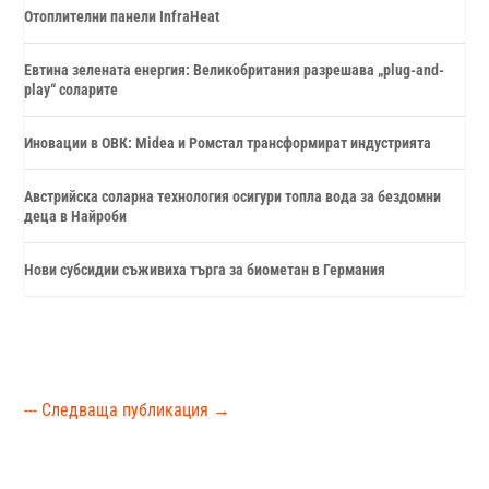
Отоплителни панели InfraHeat
Евтина зелената енергия: Великобритания разрешава „plug-and-
play“ соларите
Иновации в ОВК: Midea и Ромстал трансформират индустрията
Австрийска соларна технология осигури топла вода за бездомни
деца в Найроби
Нови субсидии съживиха търга за биометан в Германия
--- Следваща публикация
→