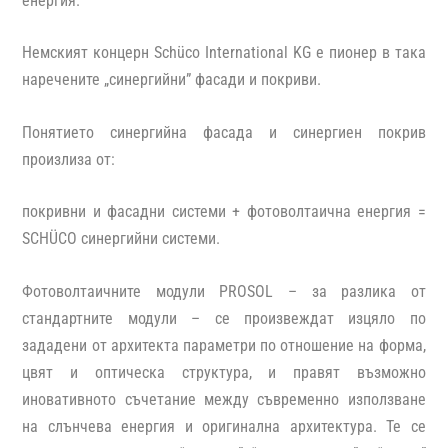
енергия.
Немският концерн Schüco International KG е пионер в така
наречените „синергийни” фасади и покриви.
Понятието синергийна фасада и синергиен покрив
произлиза от:
покривни и фасадни системи + фотоволтаична енергия =
SCHÜCO синергийни системи.
Фотоволтаичните модули PROSOL – за разлика от
стандартните модули – се произвеждат изцяло по
зададени от архитекта параметри по отношение на форма,
цвят и оптическа структура, и правят възможно
иновативното съчетание между съвременно използване
на слънчева енергия и оригинална архитектура. Те се