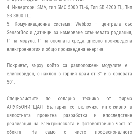
4. Инвертори: SMA, тип SMC 5000 TL-6, Тип SB 4200 TL, Тип
SB 3800 TL;
5. Комуникационна система: Webbox – централа със
SensorBox и датчици за измерване слънчевата радиация,
t° на модула, t° на околната среда, дневно произведена
електроенергия и общо произведена енергия.
Покривът, върху който са разположени модулите е
елипсовиден, с наклон в горния край от 3° и в основата
50°.
Специалистите по соларна техника от фирма
АЛУКЬОНИГЩАЛ България се включиха интензивно в
цялостната проектна разработка и впоследствие
реализация на електрическата и фотоволтаична част от
обекта. Не само с чисто професионалното