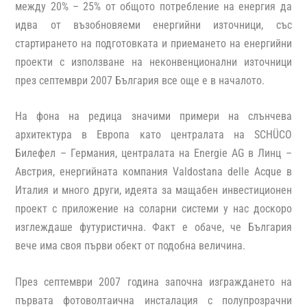
между 20% – 25% от общото потребление на енергия да
идва от възобновяеми енергийни източници, със
стартирането на подготовката и приемането на енергийни
проекти с използване на неконвенционални източници
през септември 2007 България все още е в началото.
На фона на редица значими примери на слънчева
архитектура в Европа като централата на SCHÜCO
Билефел – Германия, централата на Energie AG в Линц –
Австрия, енергийната компания Valdostana delle Acque в
Италия и много други, идеята за мащабен инвестиционен
проект с приложение на соларни системи у нас доскоро
изглеждаше футуристична. Факт е обаче, че България
вече има своя първи обект от подобна величина.
През септември 2007 година започна изграждането на
първата фотоволтаична инсталация с полупрозрачни