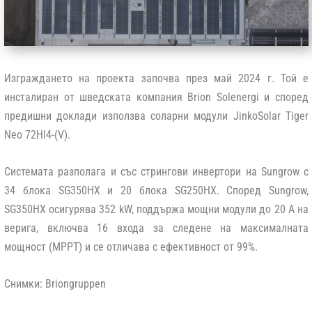
Изграждането на проекта започва през май 2024 г. Той е
инсталиран от шведската компания Brion Solenergi и според
предишни доклади използва соларни модули JinkoSolar Tiger
Neo 72Hl4-(V).
Системата разполага и със стрингови инвертори на Sungrow с
34 блока SG350HX и 20 блока SG250HX. Според Sungrow,
SG350HX осигурява 352 kW, поддържа мощни модули до 20 A на
верига, включва 16 входа за следене на максималната
мощност (MPPT) и се отличава с ефективност от 99%.
Снимки:
Briongruppen