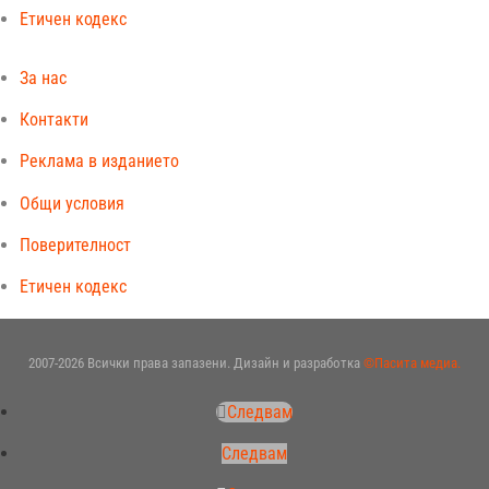
Етичен кодекс
За нас
Контакти
Реклама в изданието
Общи условия
Поверителност
Етичен кодекс
2007-2026 Всички права запазени. Дизайн и разработка
©Пасита медиа.
Следвам
Следвам