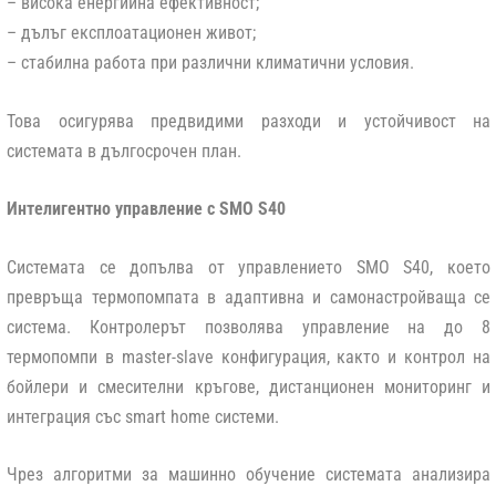
– висока енергийна ефективност;
– дълъг експлоатационен живот;
– стабилна работа при различни климатични условия.
Това осигурява предвидими разходи и устойчивост на
системата в дългосрочен план.
Интелигентно управление с SMO S40
Системата се допълва от управлението SMO S40, което
превръща термопомпата в адаптивна и самонастройваща се
система. Контролерът позволява управление на до 8
термопомпи в master-slave конфигурация, както и контрол на
бойлери и смесителни кръгове, дистанционен мониторинг и
интеграция със smart home системи.
Чрез алгоритми за машинно обучение системата анализира