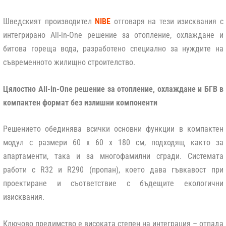
Шведският производител
NIBE
отговаря на тези изисквания с
интегрирано All-in-One решение за отопление, охлаждане и
битова гореща вода, разработено специално за нуждите на
съвременното жилищно строителство.
Цялостно All-in-One решение за отопление, охлаждане и БГВ в
компактен формат без излишни компоненти
Решението обединява всички основни функции в компактен
модул с размери 60 x 60 x 180 см, подходящ както за
апартаменти, така и за многофамилни сгради. Системата
работи с R32 и R290 (пропан), което дава гъвкавост при
проектиране и съответствие с бъдещите екологични
изисквания.
Ключово предимство е високата степен на интеграция – отпада