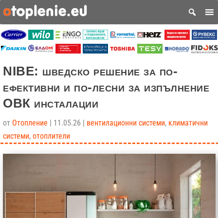
NIBE: шведско решение за по-
ефективни и по-лесни за изпълнение
ОВК инсталации
от
Отопление
|
11.05.26
|
вентилационни системи
,
климатични
системи
,
отоплители