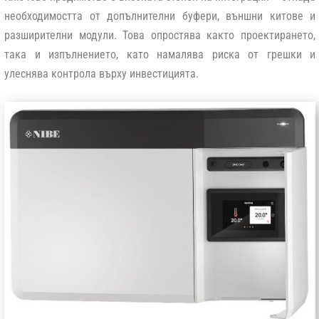
необходимостта от допълнителни буфери, външни китове и
разширителни модули. Това опростява както проектирането,
така и изпълнението, като намалява риска от грешки и
улеснява контрола върху инвестицията.