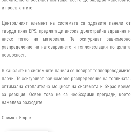
и проектантите.
Централният елемент на системата са здравите панели от
твърда пяна EPS, предлагащи висока дълготрайна здравина и
ниско тегло на материала. Те осигуряват равномерно
разпределение на натоварването и топлоизолация по цялата
повърхност.
В каналите на системните панели се побират топлопроводимите
плочи. Те осигуряват равномерно разпределение на топлината,
оптимална отоплителна мощност на системата и бързо време
за реакция. Освен това не са необходими прегради, което
намалява разходите.
Снимка: Empur