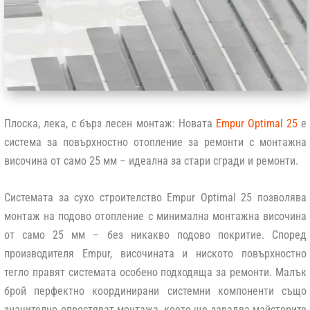
Плоска, лека, с бърз лесен монтаж: Новата
Empur Optimal 25
е
система за повърхностно отопление за ремонти с монтажна
височина от само 25 мм – идеална за стари сгради и ремонти.
Системата за сухо строителство Empur Optimal 25 позволява
монтаж на подово отопление с минимална монтажна височина
от само 25 мм – без никакво подово покритие. Според
производителя Empur, височината и ниското повърхностно
тегло правят системата особено подходяща за ремонти. Малък
брой перфектно координирани системни компоненти също
значително опростяват монтажа, което ще зарадва майсторите