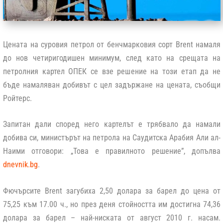
Цената на суровия петрол от бенчмарковия сорт Brent намаля
до нов четиригодишен минимум, след като на срещата на
петролния картел ОПЕК се взе решение на този етап да не
бъде намаляван добивът с цел задържане на цената, съобщи
Ройтерс.
Запитан дали според него картелът е трябвало да намали
добива си, министърът на петрола на Саудитска Арабия Али ал-
Наими отговори: „Това е правилното решение”, допълва
dnevnik.bg
.
Фючърсите Brent загубиха 2,50 долара за барел до цена от
75,25 към 17.00 ч., но през деня стойността им достигна 74,36
долара за барел – най-ниската от август 2010 г. насам.