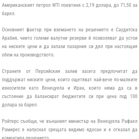
Американският петрол WTI поевтиня с 2,19 долара, до 71,50 за
барел.
Основният фактор при вземането на решението е Саудитска
Арабия, чиито големи валутни резерви й позволяват да устои
на ниските цени и да запази пазарния си дял при настоящия
обем на производството.
Страните от Персийския залив засега предпочитат да
поддържат ниските цени, които ощетяват най-вече по-малките
износители като Венецуела и Иран, които няма да са в
състояние да балансират бюджетите си при цена под 100
долара за барел.
Ройтерс съобщи, че външният министър на Венецуела Рафаел
Рамирес е напуснал срещата видимо ядосан и е отказал да
коментира решението.