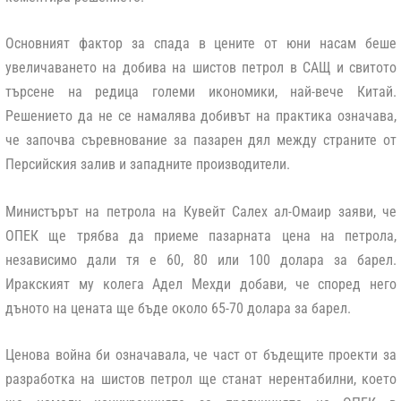
Основният фактор за спада в цените от юни насам беше
увеличаването на добива на шистов петрол в САЩ и свитото
търсене на редица големи икономики, най-вече Китай.
Решението да не се намалява добивът на практика означава,
че започва съревнование за пазарен дял между страните от
Персийския залив и западните производители.
Министърът на петрола на Кувейт Салех ал-Омаир заяви, че
ОПЕК ще трябва да приеме пазарната цена на петрола,
независимо дали тя е 60, 80 или 100 долара за барел.
Иракският му колега Адел Мехди добави, че според него
дъното на цената ще бъде около 65-70 долара за барел.
Ценова война би означавала, че част от бъдещите проекти за
разработка на шистов петрол ще станат нерентабилни, което