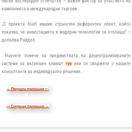
нисък въглероден отпечатък – важен фактор за участието на
компанията в международни търгове.
„С проекта Klatt имаме страхотен референтен обект, който
показва, че инвестицията в модерни технологии се отплаща“
–
допълва Райдел.
Научете повече за предимствата на децентрализираните
системи за вътрешен климат
тук
или се свържете с нашите
консултанти за индивидуално решение.
←
Предишна публикация ---
--- Следваща публикация
→