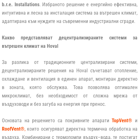
b.r.e. Installations
. Избраното решение е енергийно ефективна,
интуитивна и лесна за инсталация система за вътрешен климат,
адаптирана към нуждите на съвременни индустриални сгради.
Какво представляват децентрализираните системи за
вътрешен климат на Hoval
За разлика от традиционните централизирани системи,
децентрализираните решения на Hoval съчетават отопление,
охлаждане и вентилация в единен апарат, монтиран директно
в зоната, която обслужва. Това позволява оптимален
микроклимат, без необходимост от сложна мрежа от
въздуховоди и без загуба на енергия при пренос.
Основата на решението са покривните апарати
TopVent®
и
RoofVent®
,
които осигуряват директна термична обработка на
въздуха. Комбинирани с термопомпи въздух–вода, те постигат