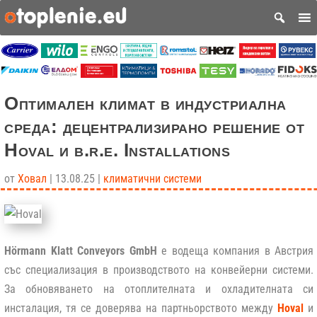
Оптимален климат в индустриална
среда: децентрализирано решение от
Hoval и b.r.e. Installations
от
Ховал
|
13.08.25
|
климатични системи
Hörmann Klatt Conveyors GmbH
е водеща компания в Австрия
със специализация в производството на конвейерни системи.
За обновяването на отоплителната и охладителната си
инсталация, тя се доверява на партньорството между
Hoval
и