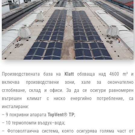
Производствената база на
Klatt
обхваща над 4600 m² и
включва производствени зони, хале за окончателно
сглобяване, склад и офиси. За да се осигури равномерен
вътрешен климат с ниско енергийно потребление, са
инсталирани:
– 9 покривни апарата
TopVent® TP
;
– 10 термопомпи въздух–вода;
– Фотоволтаична система, която осигурява голяма част от