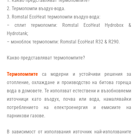
1. Какво представляват термопомпите?
2. Термопомпи въздух-вода.
3. Romstal EcoHeat термопомпи въздух-вода:
– сплит термопомпи: Romstal EcoHeat Hydrobox &
Hydrotank;
– моноблок термопомпи: Romstal EcoHeat R32 & R290.
Какво представляват термопомпите?
Термопомпите
са модерни и устойчиви решения за
отопление, охлаждане и производство на битова гореща
вода в домовете. Те използват естествени и възобновяеми
източници като въздух, почва или вода, намалявайки
потреблението на електроенергия и емисиите на
парникови газове.
В зависимост от използвания източник най-използваните