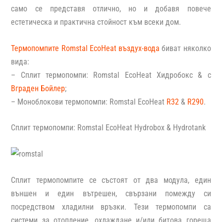
само се представя отлично, но и добавя повече
естетическа и практична стойност към всеки дом.
Термопомпите Romstal EcoHeat въздух-вода
биват няколко
вида:
– Сплит термопомпи: Romstal EcoHeat Хидробокс & с
Вграден Бойлер
;
– Моноблокови термопомпи: Romstal EcoHeat
R32
&
R290
.
Сплит термопомпи: Romstal EcoHeat Hydrobox & Hydrotank
Сплит термопомпите
се състоят от два модула, един
външен и един вътрешен, свързани помежду си
посредством хладилни връзки. Тези термопомпи са
системи за отопление, охлаждане и/или битова гореща