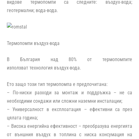
видове термопомпи са следните: въздух-вода;
геотермални; вода-вода.
Термопомпи въздух-вода
В
България над 80%
от термопомпите
използват
технология въздух-вода.
Ето защо този тип термопомпа е предпочитана:
–
По-ниски разходи за монтаж и поддръжка –
не са
необходими сондажи или сложни наземни инсталации;
–
Универсалност в експлоатация –
ефективни са през
цялата година;
–
Висока енергийна ефективност –
преобразува енергията
от външния въздух в топлина с ниска консумация на