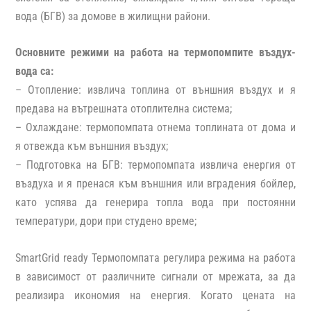
вода (БГВ) за домове в жилищни райони.
Основните режими на работа на термопомпите въздух-
вода са:
–
Отопление
: извлича топлина от външния въздух и я
предава на вътрешната отоплителна система;
–
Охлаждане
: термопомпата отнема топлината от дома и
я отвежда към външния въздух;
–
Подготовка на БГВ
: термопомпата извлича енергия от
въздуха и я пренася към външния или вградения бойлер,
като успява да генерира топла вода при постоянни
температури, дори при студено време;
SmartGrid
ready
Термопомпата регулира режима на работа
в зависимост от различните сигнали от мрежата, за да
реализира икономия на енергия. Когато цената на