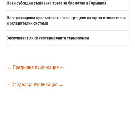
Нови субсидии съживиха търга за биометан в Германия
Herz разширява присъствието си на гръцкия пазар за отоплителни
и охладителни системи
Заслужават ли си геотермалните термопомпи
←
Предишна публикация ---
--- Следваща публикация
→