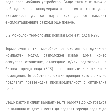
вода през мобилно устройство. Също така е възможно
наблюдение на консумираната енергията, което дава
възможност да се научи как да се намалят
експлоатационните разходи още повече.
3.2 Моноблок термопомпи: Romstal EcoHeat R32 & R290.
Термопомпите тип моноблок
се състоят от единичен
компактен модул, разположен извън дома, който
осигурява отопление, охлаждане и/или подготовка на
битова гореща вода (БГВ) в търговските или жилищни
помещения. Те работят на същия принцип като сплит, но
предлагат превъзходна производителност с оптимална
цена.
Също както и сплит вариантите, те работят до -25 градуса
на външния въздух и могат да подават гореща вода с до