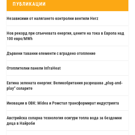
ПУБЛИКАЦИИ
Независими от налягането контролни вентили Herz
Нов рекорд при слънчевата енергия, цените на тока в Европа над
100 евро/MWh
Дървени таванни елементи с вградено отопление
Отоплителни панели InfraHeat
Евтина зелената енергия: Великобритания разрешава „plug-and-
play“ соларите
Иновации в ОВК: Midea и Ромстал трансформират индустрията
Австрийска соларна технология осигури топла вода за бездомни
деца в Найроби