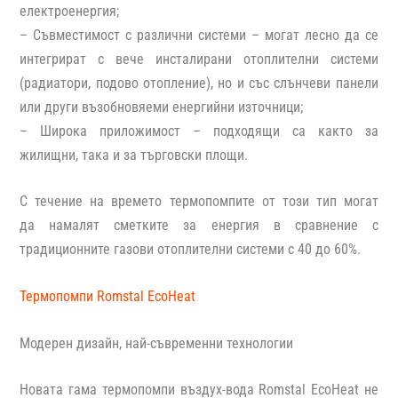
електроенергия;
–
Съвместимост с различни системи –
могат лесно да се
интегрират с вече инсталирани отоплителни системи
(радиатори, подово отопление), но и със слънчеви панели
или други възобновяеми енергийни източници;
–
Широка приложимост –
подходящи са както за
жилищни, така и за търговски площи.
С течение на времето термопомпите от този тип могат
да
намалят сметките за енергия
в сравнение с
традиционните газови отоплителни системи
с 40 до 60%.
Термопомпи Romstal EcoHeat
Модерен дизайн, най-съвременни технологии
Новата гама термопомпи въздух-вода Romstal EcoHeat не