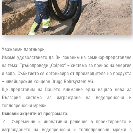
Уважаеми партньори,
Имаме удоволствието да Ви поканим на семинар-представяне
на тема: Тръбопроводи
„Calpex“
– система за пренос на енергия
и вода. Събитието се организира от производителя на продукта
– швейцарския концерн
Brugg Rohrsystem AG
.
Ще представим на Вашето внимание една изцяло нова за
България система за изграждане на водопреносни и
топлопреносни мрежи.
Основни акценти от програмата:
✓ Съвременни и иновативни решения в проектирането и
изграждането на водопреносни и топлопреносни мрежи с