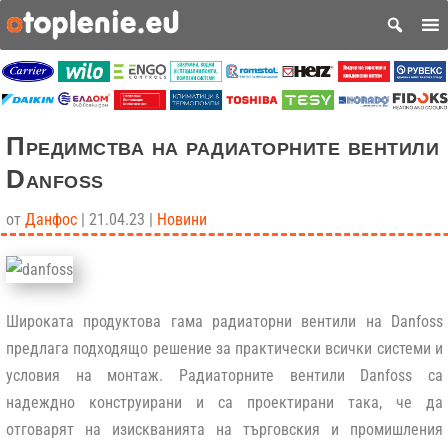
Предимства на радиаторните вентили
Danfoss
от
Данфос
|
21.04.23
|
Новини
Широката продуктова гама радиаторни вентили на Danfoss
предлага подходящо решение за практически всички системи и
условия на монтаж. Радиаторните вентили
Danfoss
са
надеждно конструирани и са проектирани така, че да
отговаря
т
на изискванията на търговския и промишления