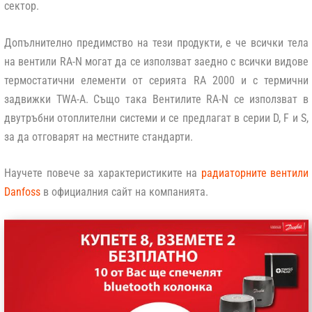
сектор.
Допълнително предимство на тези продукти, е че всички тела
на вентили RA-N могат да се използват заедно с всички видове
термостатични елементи от серията RA 2000 и с термични
задвижки TWA-A. Също така Вентилите RA-N се използват в
двутръбни отоплителни системи и се предлагат в серии D, F и S,
за да отговарят на местните стандарти.
Научете повече за характеристиките на
радиаторните вентили
Danfoss
в официалния сайт на компанията.