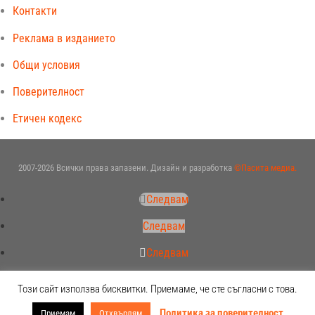
Контакти
Реклама в изданието
Общи условия
Поверителност
Етичен кодекс
2007-2026 Всички права запазени. Дизайн и разработка
©Пасита медиа.
Следвам
Следвам
Следвам
Следвам
Този сайт използва бисквитки. Приемаме, че сте съгласни с това.
Политика за поверителност
Приемам
Отхвърлям