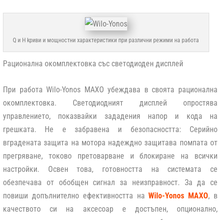
Q и H kриви и мощностни характеристики при различни режими на работа
Рационална окомплектовка със светодиоден дисплей
При работа Wilo-Yonos MAXO убеждава в своята рационална
окомплектовка. Светодиодният дисплей опростява
управлението, показвайки зададения напор и кода на
грешката. Не е забравена и безопасността: Серийно
вградената защита на мотора надеждно защитава помпата от
прегряване, токово претоварване и блокиране на всички
настройки. Освен това, готовността на системата се
обезпечава от обобщен сигнал за неизправност. За да се
повиши допълнително ефективността на
Wilo-Yonos MAXO
, в
качеството си на аксесоар е достъпен, опционално,