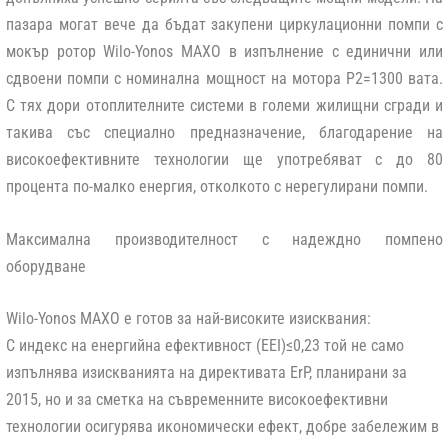
пазара могат вече да бъдат закупени циркулационни помпи с
мокър ротор Wilo-Yonos MАXO в изпълнение с единични или
сдвоени помпи с номинална мощност на мотора P
2
=1300 вата.
С тях дори отоплителните системи в големи жилищни сгради и
такива със специално предназначение, благодарение на
високоефективните технологии ще употребяват с до 80
процента по-малко енергия, отколкото с нерегулирани помпи.
Максимална производителност с надеждно помпено
оборудване
Wilo-Yonos MAXO е готов за най-високите изисквания:
С индекс на енергийна ефективност (EEI)≤0,23 той не само
изпълнява изискванията на директивата ErP, планирани за
2015, но и за сметка на съвременните високоефективни
технологии осигурява икономически ефект, добре забележим в