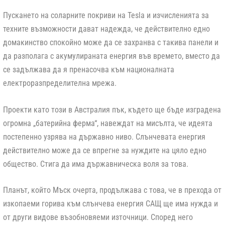
Пускането на соларните покриви на Tesla и изчисленията за
техните възможности дават надежда, че действително едно
домакинство спокойно може да се захранва с такива панели и
да разполага с акумулираната енергия във времето, вместо да
се задължава да я пренасочва към националната
електроразпределителна мрежа.
Проекти като този в Австралия пък, където ще бъде изградена
огромна „батерийна ферма“, навеждат на мисълта, че идеята
постепенно узрява на държавно ниво. Слънчевата енергия
действително може да се впрегне за нуждите на цяло едно
общество. Стига да има държавническа воля за това.
Планът, който Мъск очерта, продължава с това, че в прехода от
изкопаеми горива към слънчева енергия САЩ ще има нужда и
от други видове възобновяеми източници. Според него