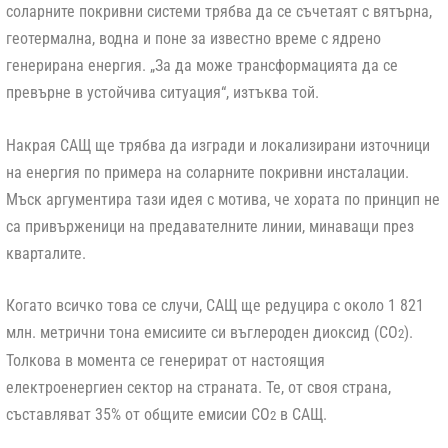
соларните покривни системи трябва да се съчетаят с вятърна,
геотермална, водна и поне за известно време с ядрено
генерирана енергия. „За да може трансформацията да се
превърне в устойчива ситуация“, изтъква той.
Накрая САЩ ще трябва да изгради и локализирани източници
на енергия по примера на соларните покривни инсталации.
Мъск аргументира тази идея с мотива, че хората по принцип не
са привърженици на предавателните линии, минаващи през
кварталите.
Когато всичко това се случи, САЩ ще редуцира с около 1 821
млн. метрични тона емисиите си въглероден диоксид (CO
).
2
Толкова в момента се генерират от настоящия
електроенергиен сектор на страната. Те, от своя страна,
съставляват 35% от общите емисии СО
в САЩ.
2