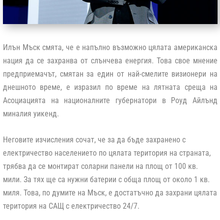
Илън Мъск смята, че е напълно възможно цялата американска
нация да се захранва от слънчева енергия. Това свое мнение
предприемачът, смятан за един от най-смелите визионери на
днешното време, е изразил по време на лятната среща на
Асоциацията на националните губернатори в Роуд Айлънд
миналия уикенд.
Неговите изчисления сочат, че за да бъде захранено с
електричество населението по цялата територия на страната,
трябва да се монтират соларни панели на площ от 100 кв.
мили. За тях ще са нужни батерии с обща площ от около 1 кв.
миля. Това, по думите на Мъск, е достатъчно да захрани цялата
територия на САЩ с електричество 24/7.