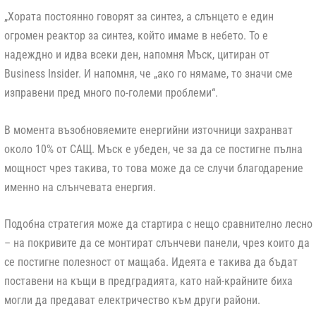
„Хората постоянно говорят за синтез, а слънцето е един
огромен реактор за синтез, който имаме в небето. То е
надеждно и идва всеки ден, напомня Мъск, цитиран от
Business Insider. И напомня, че „ако го нямаме, то значи сме
изправени пред много по-големи проблеми“.
В момента възобновяемите енергийни източници захранват
около 10% от САЩ. Мъск е убеден, че за да се постигне пълна
мощност чрез такива, то това може да се случи благодарение
именно на слънчевата енергия.
Подобна стратегия може да стартира с нещо сравнително лесно
– на покривите да се монтират слънчеви панели, чрез които да
се постигне полезност от мащаба. Идеята е такива да бъдат
поставени на къщи в предградията, като най-крайните биха
могли да предават електричество към други райони.