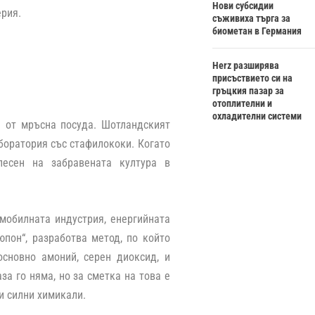
Нови субсидии
ерия.
съживиха търга за
биометан в Германия
Herz разширява
присъствието си на
гръцкия пазар за
отоплителни и
охладителни системи
а от мръсна посуда. Шотландският
боратория със стафилококи. Когато
лесен на забравената култура в
омобилната индустрия, енергийната
юпон“, разработва метод, по който
основно амоний, серен диоксид, и
за го няма, но за сметка на това е
и силни химикали.