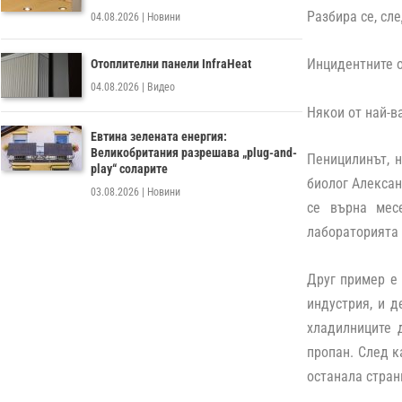
Разбира се, сл
04.08.2026
|
Новини
Инцидентните 
Отоплителни панели InfraHeat
04.08.2026
|
Видео
Някои от най-в
Евтина зелената енергия:
Великобритания разрешава „plug-and-
Пеницилинът, 
play“ соларите
биолог Алексан
03.08.2026
|
Новини
се върна месе
лабораторията 
Друг пример е 
индустрия, и д
хладилниците 
пропан. След к
останала стран