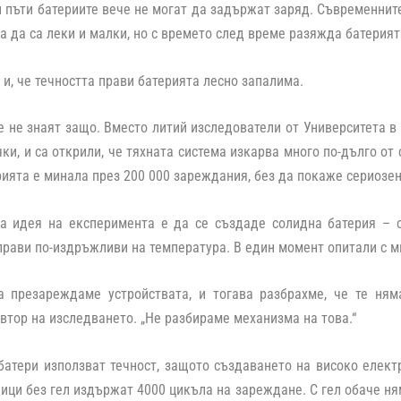
 пъти батериите вече не могат да задържат заряд. Съвременните
а да са леки и малки, но с времето след време разяжда батерият
 и, че течността прави батерията лесно запалима.
е не знаят защо. Вместо литий изследователи от Университета в
ки, и са открили, че тяхната система изкарва много по-дълго от
рията е минала през 200 000 зареждания, без да покаже сериозен
а идея на експеримента е да се създаде солидна батерия – с 
прави по-издръжливи на температура. В един момент опитали с мн
а презареждаме устройствата, и тогава разбрахме, че те ням
втор на изследването. „Не разбираме механизма на това.“
атери използват течност, защото създаването на високо елект
ици без гел издържат 4000 цикъла на зареждане. С гел обаче ня