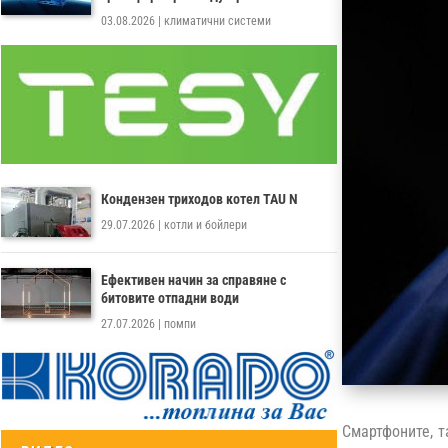
03.08.2026
|
климатични системи
Кондензен триходов котел TAU N
29.07.2026
|
котли и бойлери
Ефективен начин за справяне с
битовите отпадни води
27.07.2026
|
помпи
Смартфоните, т