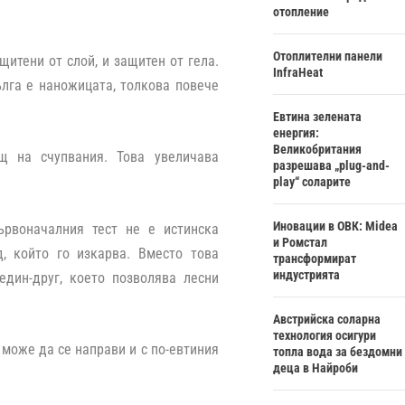
отопление
Отоплителни панели
щитени от слой, и защитен от гела.
InfraHeat
ълга е наножицата, толкова повече
Евтина зелената
енергия:
Великобритания
щ на счупвания. Това увеличава
разрешава „plug-and-
play“ соларите
Иновации в ОВК: Midea
ървоначалния тест не е истинска
и Ромстал
д, който го изкарва. Вместо това
трансформират
индустрията
един-друг, което позволява лесни
Австрийска соларна
технология осигури
 може да се направи и с по-евтиния
топла вода за бездомни
деца в Найроби