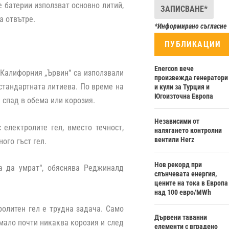
 батерии използват основно литий,
а отвътре.
*Информирано съгласие
ПУБЛИКАЦИИ
Enercon вече
 Калифорния „Ървин“ са използвали
произвежда генератори
 стандартната литиева. По време на
и кули за Турция и
Югоизточна Европа
 спад в обема или корозия.
Независими от
електролите гел, вместо течност,
налягането контролни
вентили Herz
ого гъст гел.
Нов рекорд при
а да умрат“, обяснява Реджиналд
слънчевата енергия,
цените на тока в Европа
над 100 евро/MWh
ролитен гел е трудна задача. Само
Дървени таванни
мало почти никаква корозия и след
елементи с вградено