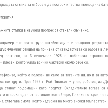
едващата стъпка за отбора е да построи и тества пълноценна бат
открития
ажните стъпки в научния прогрес са станали случайно.
например – първата група антибиотици – е всъщност резултат
дър Флеминг отишъл на почивка от стандартната си работа в ла
ц по-късно, на 3 септември 1928 г., забелязал странна п
– плесен, която убила всички бактерии около себе си.
тефлонът, който е полезен не само за тиганите ни, но и за авт
есетки други. През 1938 г. Рой Плънкет – учен, работещ за „Д
да станат по-домашни като продукт. Охладителите тогава са 
ато отворил един от тестовите контейнери, Плънкет открил, че га
на, хлъзгава смола, която издържа на много високи температури 