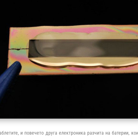
аблетите, и повечето друга електроника разчита на батерии, ко