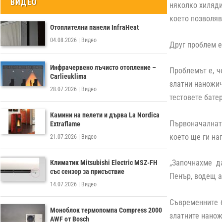
ВИДЕО
няколко хиляди
което позволяв
Отоплителни панели InfraHeat
04.08.2026
|
Видео
Друг проблем е
Инфрачервено лъчисто отопление –
Проблемът е, ч
Carlieuklima
златни наножич
28.07.2026
|
Видео
тестовете бате
Камини на пелети и дърва La Nordica
Първоначалнат
Extraflame
което ще ги на
21.07.2026
|
Видео
„Започнахме д
Климатик Mitsubishi Electric MSZ-FH
със сензор за присъствие
Пенър, водещ а
14.07.2026
|
Видео
Съвременните б
Моноблок термопомпа Compress 2000
златните нанож
AWF от Bosch