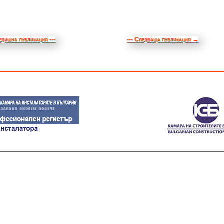
едишна публикация ---
--- Следваща публикация
→