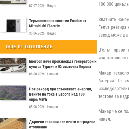
100 000 цикъла
07.07.2026
|
Видео
Златните нанож
Термопомпени системи Ecodan от
Mitsubishi Electric
Гелът реагира 
30.06.2026
|
Видео
заряд може да
ОЩЕ ОТ ОТОПЛЕНИЕ
„Гелът прави
издръжливостт
Enercon вече произвежда генератори и
кули за Турция и Югоизточна Европа
Макар техноло
06.08.2026
|
Новини
батерия. Те и
изследователи
Нов рекорд при слънчевата енергия,
цените на тока в Европа над 100
тестове за изд
евро/MWh
05.08.2026
|
Новини
Макар че се по
никел.
Дървени таванни елементи с вградено
отопление