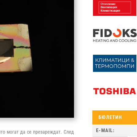
БЮЛЕТИН
ито могат да се презареждат. След