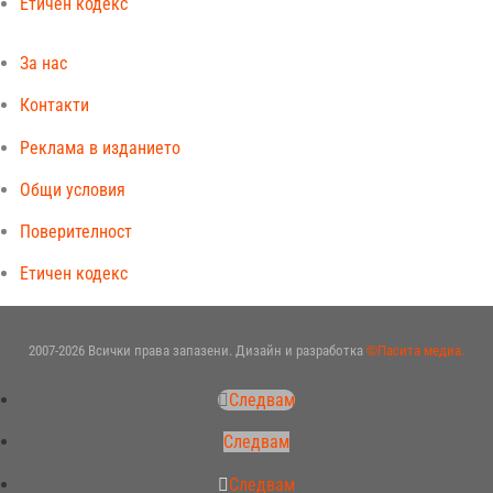
Етичен кодекс
За нас
Контакти
Реклама в изданието
Общи условия
Поверителност
Етичен кодекс
2007-2026 Всички права запазени. Дизайн и разработка
©Пасита медиа.
Следвам
Следвам
Следвам