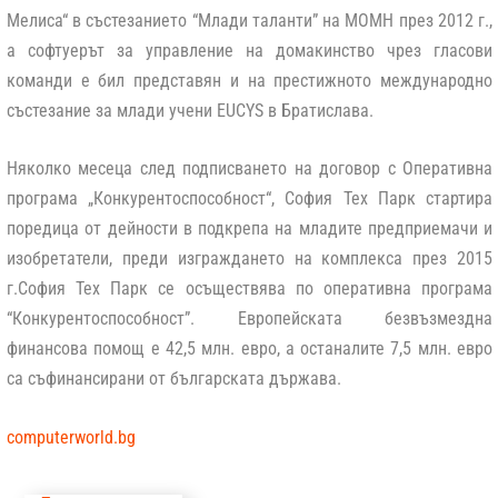
Мелиса“ в състезанието “Млади таланти” на МОМН през 2012 г.,
а софтуерът за управление на домакинство чрез гласови
команди е бил представян и на престижното международно
състезание за млади учени EUCYS в Братислава.
Няколко месеца след подписването на договор с Оперативна
програма „Конкурентоспособност“, София Тех Парк стартира
поредица от дейности в подкрепа на младите предприемачи и
изобретатели, преди изграждането на комплекса през 2015
г.София Тех Парк се осъществява по оперативна програма
“Конкурентоспособност”. Европейската безвъзмездна
финансова помощ е 42,5 млн. евро, а останалите 7,5 млн. евро
са съфинансирани от българската държава.
computerworld.bg