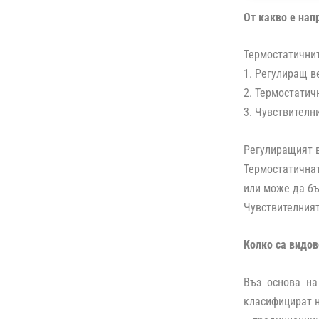
От какво е нап
Термостатичнит
1. Регулиращ в
2. Термостатич
3. Чувствителн
Регулиращият в
Термостатична
или може да бъ
Чувствителният
Колко са видов
Въз основа на
класифицират н