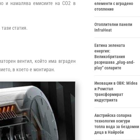
но и намалява емисиите на CO2 в
елементи с вградено
отопление
Отоплителни панели
 тази статия.
InfraHeat
Евтина зелената
енергия:
Великобритания
иаторен вентил, който има вграден
разрешава „plug-and-
play“ соларите
ето, в което е монтиран.
Иновации в ОВК: Midea
и Ромстал
трансформират
индустрията
Австрийска соларна
технология осигури
топла вода за бездомни
деца в Найроби