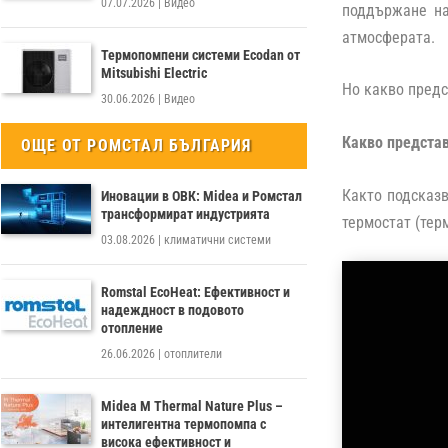
07.07.2026
|
Видео
поддържане на
атмосферата.
Термопомпени системи Ecodan от
Mitsubishi Electric
Но какво предс
30.06.2026
|
Видео
Какво предста
ОЩЕ ОТ РОМСТАЛ БЪЛГАРИЯ
Както подсказв
Иновации в ОВК: Midea и Ромстал
трансформират индустрията
термостат (тер
03.08.2026
|
климатични системи
Romstal EcoHeat: Ефективност и
надеждност в подовото
отопление
26.06.2026
|
отоплители
Midea M Thermal Nature Plus –
интелигентна термопомпа с
висока ефективност и