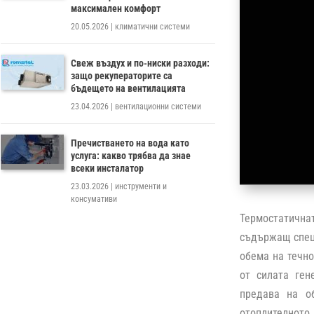
максимален комфорт
20.05.2026
|
климатични системи
Свеж въздух и по-ниски разходи:
защо рекуператорите са
бъдещето на вентилацията
23.04.2026
|
вентилационни системи
Пречистването на вода като
услуга: какво трябва да знае
всеки инсталатор
23.03.2026
|
инструменти и
консумативи
Термостатична
съдържащ специ
обема на течно
от силата ген
предава на о
отоплителното