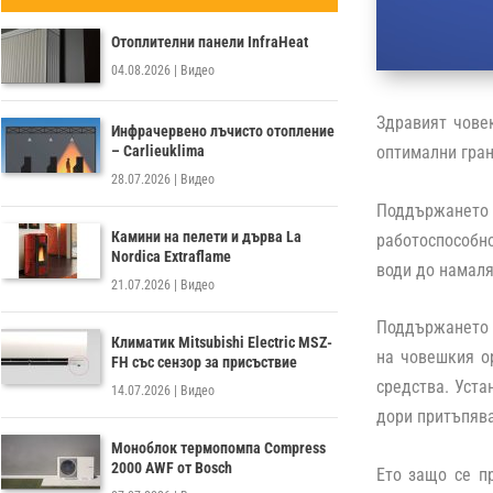
Отоплителни панели InfraHeat
04.08.2026
|
Видео
Здравият чове
Инфрачервено лъчисто отопление
– Carlieuklima
оптимални гран
28.07.2026
|
Видео
Поддържането 
Камини на пелети и дърва La
работоспособно
Nordica Extraflame
води до намаля
21.07.2026
|
Видео
Поддържането 
Климатик Mitsubishi Electric MSZ-
на човешкия о
FH със сензор за присъствие
средства. Уста
14.07.2026
|
Видео
дори притъпява
Моноблок термопомпа Compress
2000 AWF от Bosch
Ето защо се п