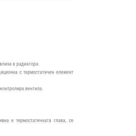
влиза в радиатора.
диционна с термостатичен елемент
 контролира вентила.
вна е термостатичната глава, се