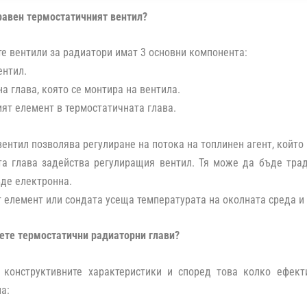
равен термостатичният вентил?
е вентили за радиатори имат 3 основни компонента:
ентил.
на глава, която се монтира на вентила.
ият елемент в термостатичната глава.
ентил позволява регулиране на потока на топлинен агент, който 
та глава задейства регулиращия вентил. Тя може да бъде тра
де електронна.
 елемент или сондата усеща температурата на околната среда и
ете термостатични радиаторни глави?
 конструктивните характеристики и според това колко ефекти
а: