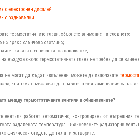
а с електронен дисплей
;
и с радиовълни
.
рате термостатичните глави, обърнете внимание на следното:
е на пряка слънчева светлина;
райте главата в хоризонтално положение;
 на въздуха около термостатичната глава не трябва да се влияе 
ия не могат да бъдат изпълнени, можете да използвате
термоста
 зони, които ви позволяват да правите точни измервания на стай
ата между термостатичните вентили и обикновените?
е вентили работят автоматично, контролирани от вътрешния те
гната зададената температура. Обикновените радиаторни вентил
ако физически отидете до тях и ги затворите.