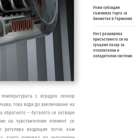
Нови субсидии
съживиха търга за
биометан в Германия
Herz разширява
присъствието си на
гръцкия пазар за
отоплителни и
охладителни системи
 температурата с вграден сензор
чава, това води до увеличаване на
ва обратното – буталото се затваря
ние на чувствителния елемент се
се регулира входящия поток към
та, което довежда до значителни