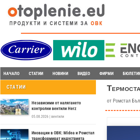
НАЧАЛО
СТАТИИ
НОВИНИ
ВИДЕО
ФИРМИ
БЮЛЕТИ
Термоста
СТАТИИ
от
Ромстал Бъл
Независими от налягането
контролни вентили Herz
05.08.2026
|
вентили
Иновации в ОВК: Midea и Ромстал
трансформират индустрията