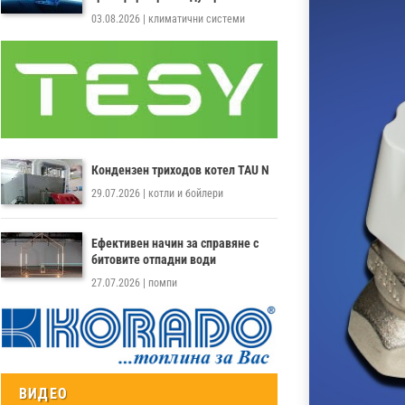
03.08.2026
|
климатични системи
Кондензен триходов котел TAU N
29.07.2026
|
котли и бойлери
Ефективен начин за справяне с
битовите отпадни води
27.07.2026
|
помпи
ВИДЕО