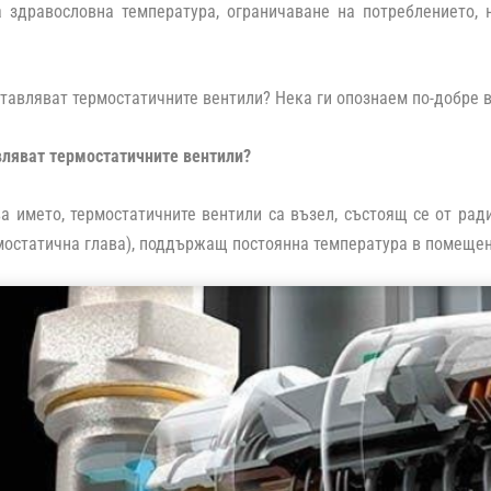
 здравословна температура, ограничаване на потреблението, 
тавляват термостатичните вентили? Нека ги опознаем по-добре в
вляват термостатичните вентили?
а името, термостатичните вентили са възел, състоящ се от рад
мостатична глава), поддържащ постоянна температура в помещени