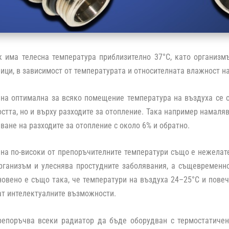
к има телесна температура приблизително 37°С, като организм
ици, в зависимост от температурата и относителната влажност н
на оптимална за всяко помещение температура на въздуха се о
стта, но и върху разходите за отопление. Така например намаля
ване на разходите за отопление с около 6% и обратно.
на по-високи от препоръчителните температури също е нежелат
рганизъм и улеснява простудните заболявания, а същевременн
новено е също така, че температури на въздуха 24–25°С и пове
т интелектуалните възможности.
репоръчва всеки радиатор да бъде оборудван с термостатичен