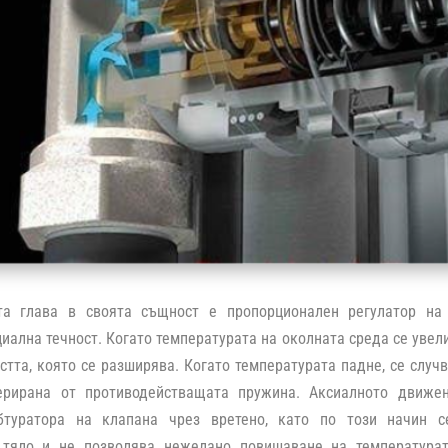
та глава в своята същност е пропорционален регулатор на
ална течност. Когато температурата на околната среда се увели
стта, която се разширява. Когато температурата падне, се случ
ерирана от противодействащата пружина. Аксиалното движе
бтуратора на клапана чрез вретено, като по този начин 
 тяло и не позволява нежелано повишаване на температура