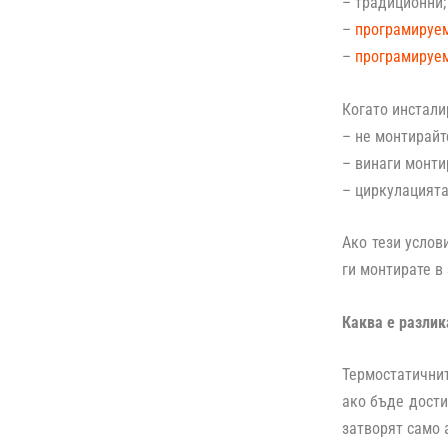
– традиционни;
–
програмируем
–
програмируем
Когато инстали
– не монтирайт
– винаги монти
– циркулацията
Ако тези услов
ги монтирате в
Каква е разлик
Термостатичнит
ако бъде дости
затворят само 