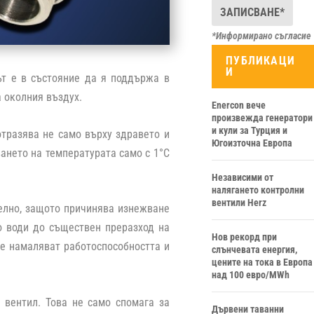
*Информирано съгласие
ПУБЛИКАЦИ
И
ът е в състояние да я поддържа в
а околния въздух.
Enercon вече
произвежда генератори
и кули за Турция и
тразява не само върху здравето и
Югоизточна Европа
ването на температурата само с 1°С
Независими от
налягането контролни
вентили Herz
елно, защото причинява изнежване
о води до съществен преразход на
Нов рекорд при
че намаляват работоспособността и
слънчевата енергия,
цените на тока в Европа
над 100 евро/MWh
 вентил. Това не само спомага за
Дървени таванни