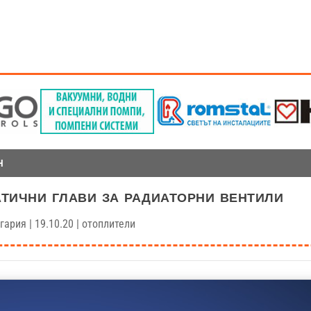
Н
тични глави за радиаторни вентили
гария
|
19.10.20
|
отоплители