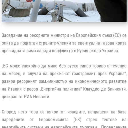
Заседание на ресорните министри на Европейския съюз (ЕС) се
опита да подготви страните-членки за евентуална газова криза
през идната зима заради конфликта с Русия около Украйна.
„ЕС може спокойно да мине без руско синьо гориво в течение
на месец, в случай на прекъснат газотранзит през Украйна“,
разкри ресорният зам.-министър на икономическото развитие
на Италия с ресор „Енергийна политика“ Клаудио де Винченти,
цитиран от РИА Новости.
Според него това са някои от изводите, направени на база
наредените от Еврокомисията (ЕК) стрес тестове на
енергийните системи на европейските държави. „Проведените