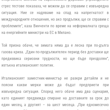
стрес тестове показаха, че можем да се справим с извънредна
ситуация. Ние се надяваме на спад на напрегнатост в
международните отношения, но ако продължи, ще се справим с
проблемите“, каза Винченти по време на неформалната среща
на енергийните министри на ЕС в Милано.
Той призна обаче, че зимата няма да е лесна при по-дълга
газова криза. „Един по-продължителен период без доставки ще
предизвика сериозни трудности, но ще бъде преодолян“,
изтъкна италианският политик.
Италианският заместник-министър не разкри детайли и не
поясни какви мерки може да бъдат предприети при
извънредна ситуация. Според него обаче има два сценария,
като единият предвижда спиране на доставките за срок до
един месец, а другият – за шест месеца. „При едномесечно