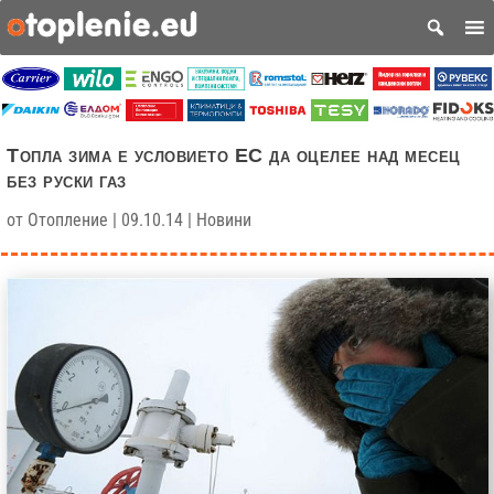
Топла зима е условието ЕС да оцелее над месец
без руски газ
от
Отопление
|
09.10.14
|
Новини