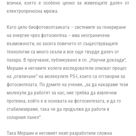
всички, което е особено ценно за живеещите далеч от
електропреносна мрежа.
Като цяло биофотоволтаиката – системите за генериране
на енергия чрез фотосинтеза – има неограничени
възможности, но засега повечето от съществуващите
технологии са много скъпи и все още твърде далеч от
пазара. В проучване, публикувано в сп. „Научни доклади“,
Мершин и неговите колеги изследователи описват процес
на „отвличане“ на молекулите PS-I, които са отговорни за
фотосинтезата. По думите на учения, „за да накараме тези
молекули да работят за нас, ние трябва да извлечем
протеина, който е в основата на фотосинтезата, и да го
стабилизираме, така че да продължи да работи в
соларния панел“.
Така Мершин и неговият екип разработили сложна