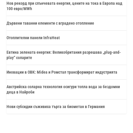
Нов рекорд при слънчевата енергия, цените на тока в Европа над
100 евро/MWh
Дървени таванни елементи с вградено отопление
Отоплителни панели InfraHeat
Евтина зелената енергия: Великобритания разрешава „plug-and-
play“ соларите
Иновации в ОВК: Midea и Ромстал трансформират индустрията
Австрийска соларна технология осигури топла вода за бездомни
деца в Найроби
Нови субсидии съживиха търга за биометан в Германия