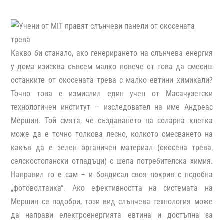
Какво би станало, ако генерирането на слънчева енергия
у дома изисква съвсем малко повече от това да смесиш
останките от окосената трева с малко евтини химикали?
Точно това е измислил един учен от Масачузетски
технологичен институт – изследовател на име Андреас
Мершин. Той смята, че създаването на соларна клетка
може да е точно толкова лесно, колкото смесването на
какъв да е зелен органичен материал (окосена трева,
селскостопански отпадъци) с шепа потребителска химия.
Направил го е сам – и боядисал своя покрив с подобна
„фотоволтаика“. Ако ефективността на системата на
Мершин се подобри, този вид слънчева технология може
да направи електроенергията евтина и достъпна за