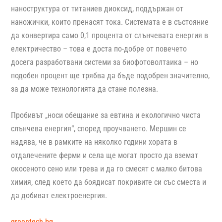
наноструктура от титаниев диоксид, поддържан от
наножички, които пренасят тока. Системата е в състояние
да конвертира само 0,1 процента от слънчевата енергия в
електричество – това е доста по-добре от повечето
досега разработвани системи за биофотоволтаика – но
подобен процент ще трябва да бъде подобрен значително,
за да може технологията да стане полезна.
Пробивът „носи обещание за евтина и екологично чиста
слънчева енергия“, според проучването. Мершин се
надява, че в рамките на няколко години хората в
отдалечените ферми и села ще могат просто да вземат
окосеното сено или трева и да го смесят с малко битова
химия, след което да боядисат покривите си със сместа и
да добиват електроенергия.
greentech.bg