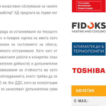
и иновативно обслужване на своите
майстер” АД
предлага за първи път
града за установяване на текущото
що и пазарна оценка на имота като
нализ на състоянието на обекта,
яхното отстраняване. Като част от
емонтните работи и конкретен план
жителни дейности) и допълнителни
повишаване на стойността му като
 обследванията, които трябва да се
0 лв. без ДДС, като за консултации
 се начисляват допълнителни суми
БЮЛЕТИН