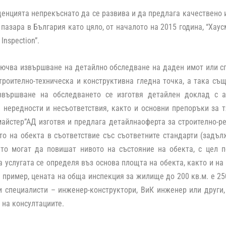
енцията непрекъснато да се развива и да предлага качествено 
а пазара в България като цяло, от началото на 2015 година,
“Хаус
Inspection”
.
лючва извършване на детайлно обследване на даден имот или с
троително-техническа и конструктивна гледна точка, а така съ
звършване на обследването се изготвя детайлен доклад с а
 нередности и несъответствия, както и основни препоръки за т
айстер”АД изготвя и предлага детайлнаоферта за строително-р
о на обекта в съответствие със съответните стандарти (задъл
ито могат да повишат нивото на състояние на обекта, с цел 
а услугата се определя въз основа площта на обекта, както и на
 пример, цената на обща инспекция за жилище до 200 кв.м. е 25
 специалисти – инженер-конструктори, ВиК инженер или други,
 на консултациите.