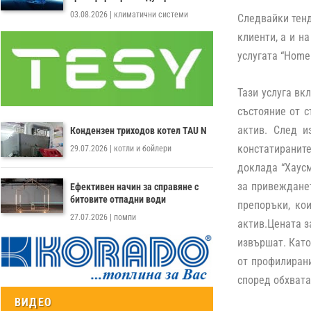
03.08.2026
|
климатични системи
Следвайки тенд
клиенти, а и н
услугата
“Home 
Тази услуга вк
състояние от с
актив. След и
Кондензен триходов котел TAU N
констатираните
29.07.2026
|
котли и бойлери
доклада “Хаусм
за привежданет
Ефективен начин за справяне с
битовите отпадни води
препоръки, ко
27.07.2026
|
помпи
актив.Цената з
извършат. Като
от профилирани
според обхвата
ВИДЕО