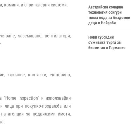
и, комини, и спринклерни системи.
Австрийска соларна
технология осигури
топла вода за бездомни
деца в Найроби
ляване, заземяване, вентилатори,
Нови субсидии
съживиха търга за
е
биометан в Германия
ие, ключове, контакти, екстериор,
 “Home Inspection” и използвайки
и лица при покупко-продажба или
 на агенции за недвижими имоти,
ша.