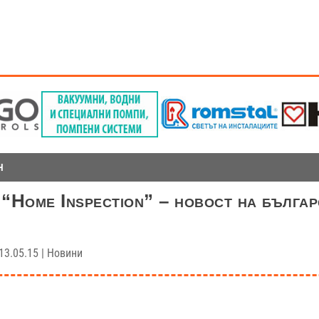
Н
 “Home Inspection” – новост на бълга
13.05.15
|
Новини