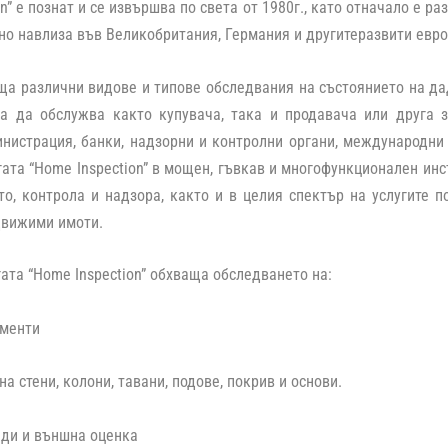
n” е познат и се извършва по света от 1980г., като отначало е р
но навлиза във Великобритания, Германия и другитеразвити евр
ща различни видове и типове обследвания на състоянието на да
за да обслужва както купувача, така и продавача или друга 
истрация, банки, надзорни и контролни органи, международни 
ата “Home Inspection” в мощен, гъвкав и многофункционален ин
то, контрола и надзора, както и в целия спектър на услугите п
движими имоти.
гата “Home Inspection” обхваща обследването на:
ементи
а стени, колони, тавани, подове, покрив и основи.
ади и външна оценка