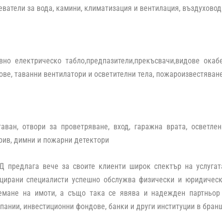
еватели за вода, камини, климатизация и вентилация, въздуховод
вно електрическо табло,предпазители,прекъсвачи,видове окабе
ове, таванни вентилатори и осветителни тела, пожароизвестяван
таван, отвори за проветряване, вход, гаражна врата, осветлен
рив, димни и пожарни детектори
Д предлага вече за своите клиенти широк спектър на услугата
цирани специалисти успешно обслужва физически и юридическ
емане на имоти, а също така се явява и надежден партньор
пании, инвестиционни фондове, банки и други институции в бран