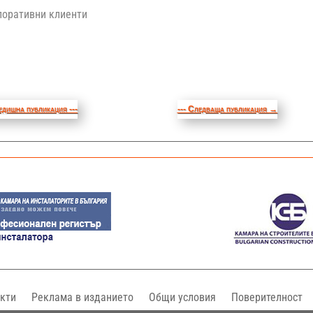
оративни клиенти
едишна публикация ---
--- Следваща публикация
→
кти
Реклама в изданието
Общи условия
Поверителност