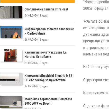
“Home Inspectio
2005г. официал
Отоплителни панели InfraHeat
04.08.2026
|
Видео
Услугата обхва
се извършва, 
Инфрачервено лъчисто отопление
– Carlieuklima
държавна админ
28.07.2026
|
Видео
превръща услуг
в строителство
Камини на пелети и дърва La
наемане на не
Nordica Extraflame
21.07.2026
|
Видео
Най-често услу
Климатик Mitsubishi Electric MSZ-
Структурни ел
FH със сензор за присъствие
14.07.2026
|
Видео
Конструкцията н
Моноблок термопомпа Compress
2000 AWF от Bosch
Оценка на фас