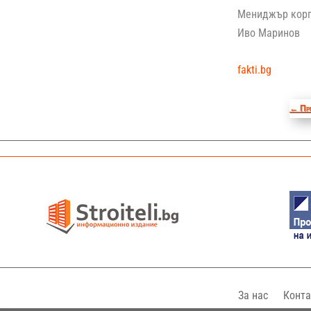
Мениджър корп
Иво Маринов
fakti.bg
←
Пр
За нас
Конта