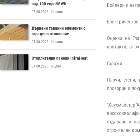
над 100 евро/MWh
Бойлери и нагр
05.08.2026
|
Новини
Електричество
Дървени таванни елементи с
вградено отопление
Оценка на Гла
04.08.2026
|
Новини
контакти, ключ
Отоплителни панели InfraHeat
Гаражи
04.08.2026
|
Видео
Плочи, стени, 
прозорци и пок
“Хаусмайстер”А
висококвалифи
отдаване и на
строителни ком