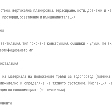
стени, вертикална планировка, терасиране, коти, дренажи и ка
и, прозорци, осветление и външнаинсталация.
ни
 вентилация, тип покривна конструкция, обшивки и улуци. Не в
сертифицирането му.
инсталация
 на материала на положените тръби за водопровод (питейна в
ключително и определяне на тяхното състояние. Инспекция на
ция на канализацията (септични ями).
поненти