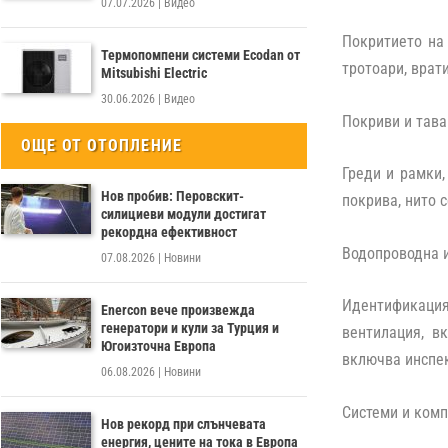
07.07.2026
|
Видео
Покритието на 
Термопомпени системи Ecodan от
тротоари, врат
Mitsubishi Electric
30.06.2026
|
Видео
Покриви и тава
ОЩЕ ОТ ОТОПЛЕНИЕ
Греди и рамки,
Нов пробив: Перовскит-
покрива, нито 
силициеви модули достигат
рекордна ефективност
Водопроводна 
07.08.2026
|
Новини
Идентификация
Enercon вече произвежда
генератори и кули за Турция и
вентилация, в
Югоизточна Европа
включва инспек
06.08.2026
|
Новини
Системи и ком
Нов рекорд при слънчевата
енергия, цените на тока в Европа