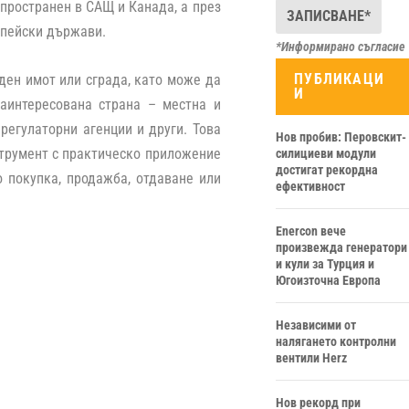
азпространен в САЩ и Канада, а през
опейски държави.
*Информирано съгласие
ПУБЛИКАЦИ
ден имот или сграда, като може да
И
заинтересована страна – местна и
регулаторни агенции и други. Това
Нов пробив: Перовскит-
струмент с практическо приложение
силициеви модули
достигат рекордна
о покупка, продажба, отдаване или
ефективност
Enercon вече
произвежда генератори
и кули за Турция и
Югоизточна Европа
Независими от
налягането контролни
вентили Herz
Нов рекорд при