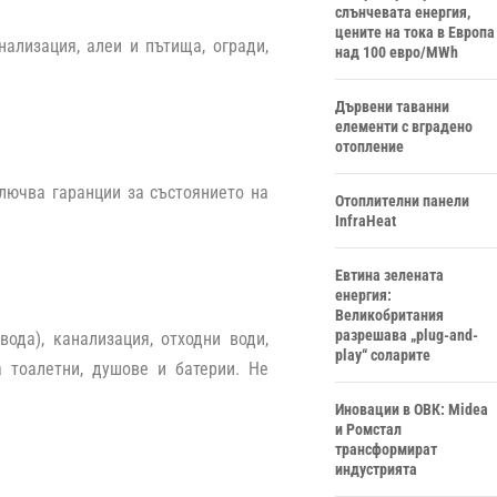
слънчевата енергия,
цените на тока в Европа
нализация, алеи и пътища, огради,
над 100 евро/MWh
Дървени таванни
елементи с вградено
отопление
ключва гаранции за състоянието на
Отоплителни панели
InfraHeat
Евтина зелената
енергия:
Великобритания
разрешава „plug-and-
ода), канализация, отходни води,
play“ соларите
 тоалетни, душове и батерии. Не
Иновации в ОВК: Midea
и Ромстал
трансформират
индустрията