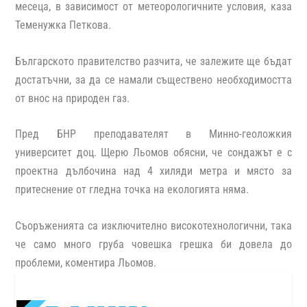
месеца, в зависимост от метеорологичните условия, каза
Теменужка Петкова.
Българското правителство разчита, че залежите ще бъдат
достатъчни, за да се намали съществено необходимостта
от внос на природен газ.
Пред БНР преподавателят в Минно-геоложкия
университет доц. Щерю Льомов обясни, че сондажът е с
проектна дълбочина над 4 хиляди метра и място за
притеснение от гледна точка на екологията няма.
Съоръженията са изключително високотехнологични, така
че само много груба човешка грешка би довела до
проблеми, коментира Льомов.