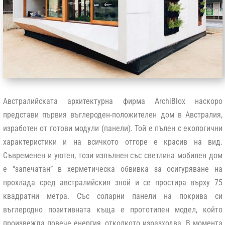
Австралийската архитектурна фирма ArchiBlox наскоро
представи първия въглероден-положителен дом в Австралия,
изработен от готови модули (панели). Той е пълен с екологични
характеристики и на всичкото отгоре е красив на вид.
Съвременен и уютен, този изпълнен със светлина мобилен дом
е “запечатан” в херметическа обвивка за осигуряване на
прохлада сред австралийския зной и се простира върху 75
квадратни метра. Със соларни панели на покрива си
въглеродно позитивната къща е прототипен модел, който
произвежда повече енергия, отколкото изразходва. В момента