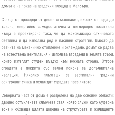
домът е на показ на градския площад в Мелбърн.
С лице от прозорци от двоен стъклопакет, високи от пода до
тавана, енергийно самодостатъчната въглеродно позитивна
къща е проектирана така, че да максимизира слънчевата
светлина и да използва ред и пасивни стратегии. Вместо да
разчита на механично отопление и охлаждане, домът се радва
на естествена вентилация и използва вградени в земята тръби,
които изтеглят студен въздух към южната страна. Отгоре
сградата е покрита със зелен покрив за допълнителна
изолация. Няколко плъзгащи се вертикални градини
осигуряват сянка и охлаждат сградата през лятото.
Северната част от дома е разделена на две основни области:
двойно остъклената слънчева стая, която служи като буферна
зона и обхваща цялата ширина на структурата, и жилищните