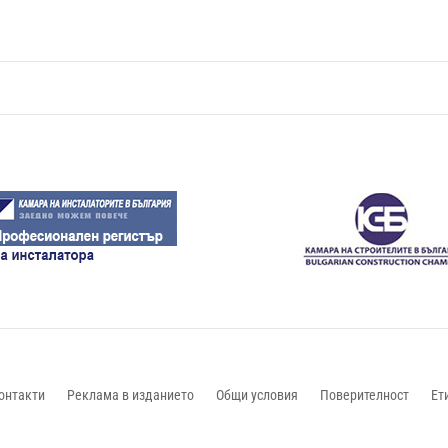
онтакти
Реклама в изданието
Общи условия
Поверителност
Ет