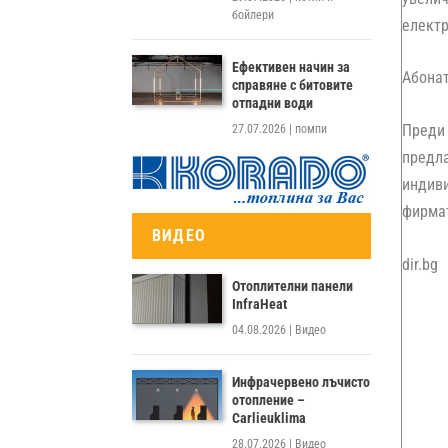
бойлери
електр
Ефективен начин за
Абонат
справяне с битовите
отпадни води
Преди
27.07.2026
|
помпи
предл
индив
фирмат
ВИДЕО
dir.bg
Отоплителни панели
InfraHeat
04.08.2026
|
Видео
Инфрачервено лъчисто
отопление –
Carlieuklima
28.07.2026
|
Видео