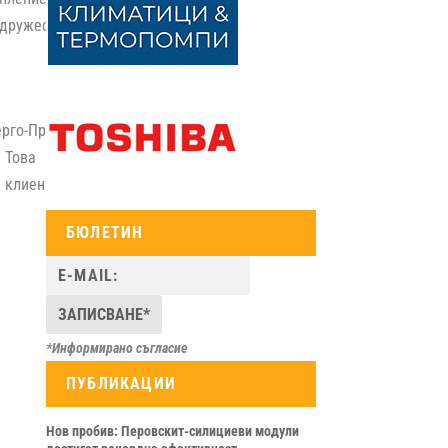
 дружество.
рго-Про” обявиха, че
. Това ще става чрез
 клиентски център на
БЮЛЕТИН
*Информирано съгласие
ПУБЛИКАЦИИ
Нов пробив: Перовскит-силициеви модули