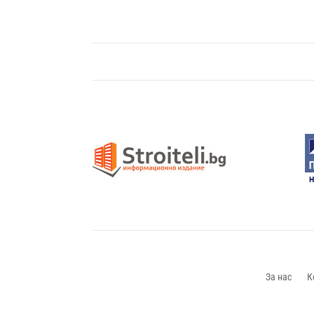
За нас
К