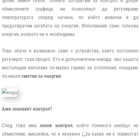
целия зимен сезон. Точните алгоритми за контрол и добре
обмислените графици, ни позволяват да регулираме
температурата според начина, по който живеем и да
предотвратим загубата на енергия.
Използваме само толкова
енергия, колкото ни е необходима.
Това обаче е възможно само с устройства, които постоянно
регулират този процес. Ето и допълнителни изводи: ако нашата
инсталация използва по-малко гориво за отопление, плащаме
по-ниски
сметки за енергия
.
Ами зоновият контрол?
След това има
зонов контрол
, който понякога изобщо не
обмисляме, мислейки, че е ненужен („За какво ни е термостат