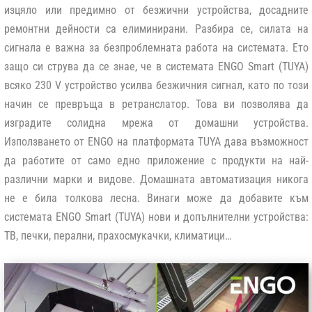
изцяло или предимно от безжични устройства, досадните
ремонтни дейности са елиминирани. Разбира се, силата на
сигнала е важна за безпроблемната работа на системата. Ето
защо си струва да се знае, че в системата ENGO Smart (TUYA)
всяко 230 V устройство усилва безжичния сигнал, като по този
начин се превръща в ретранслатор. Това ви позволява да
изградите солидна мрежа от домашни устройства.
Използването от ENGO на платформата TUYA дава възможност
да работите от само едно приложение с продукти на най-
различни марки и видове. Домашната автоматизация никога
не е била толкова лесна. Винаги може да добавите към
системата ENGO Smart (TUYA) нови и допълнителни устройства:
ТВ, печки, перални, прахосмукачки, климатици…