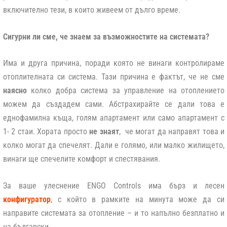
включително тези, в които живеем от дълго време.
Сигурни ли сме, че знаем за възможностите на системата?
Има и друга причина, поради която не винаги контролираме
отоплителната си система. Тази причина е фактът, че не сме
наясно
колко добра система за управление на отоплението
можем да създадем сами. Абстрахирайте се дали това е
еднофамилна къща, голям апартамент или само апартамент с
1- 2 стаи. Хората просто
не знаят
,
че могат да направят това и
колко могат да спечелят. Дали е голямо, или малко жилището,
винаги ще спечелите комфорт и спестявания.
За ваше улеснение ENGO Controls има бърз и лесен
конфигуратор
, с който в рамките на минута може да си
направите системата за отопление – и то напълно безплатно и
на български.