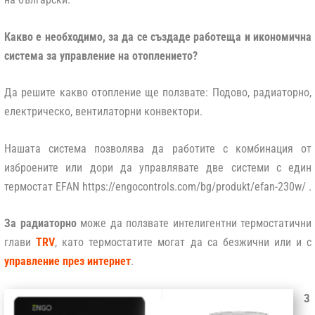
Какво е необходимо, за да се създаде работеща и икономична
система за управление на отоплението?
Да решите какво отопление ще ползвате: Подово, радиаторно,
електрическо, вентилаторни конвектори.
Нашата система позволява да работите с комбинация от
изброените или дори да управлявате две системи с един
термостат EFAN https://engocontrols.com/bg/produkt/efan-230w/ .
За радиаторно
може да ползвате интелигентни термостатични
глави
TRV
, като термостатите могат да са безжични или и с
управление през интернет
.
З