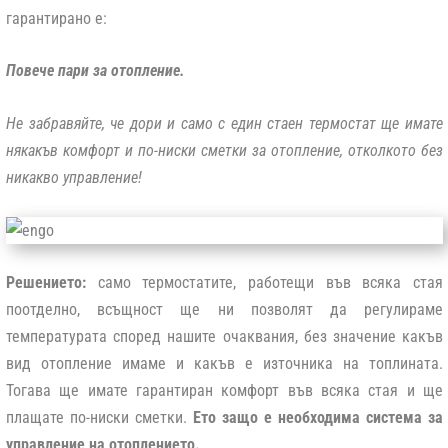
гарантирано е:
Повече пари за отопление.
Не забравяйте, че дори и само с един стаен термостат ще имате
някакъв комфорт и по-ниски сметки за отопление, отколкото без
никакво управление!
Решението:
само термостатите, работещи във всяка стая
поотделно, всъщност ще ни позволят да регулираме
температурата според нашите очаквания, без значение какъв
вид отопление имаме и какъв е източника на топлината.
Тогава ще имате гарантиран комфорт във всяка стая и ще
плащате по-ниски сметки.
Ето защо е необходима система за
управление на отоплението.