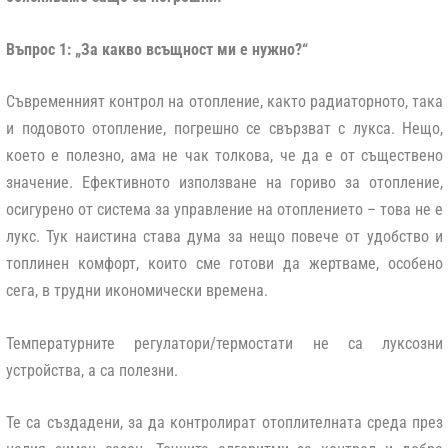
Въпрос 1: „За какво всъщност ми е нужно?“
Съвременният контрол на отопление, както радиаторното, така
и подовото отопление, погрешно се свързват с лукса. Нещо,
което е полезно, ама не чак толкова, че да е от съществено
значение. Ефективното използване на гориво за отопление,
осигурено от система за управление на отоплението – това не е
лукс. Тук наистина става дума за нещо повече от удобство и
топлинен комфорт, които сме готови да жертваме, особено
сега, в трудни икономически времена.
Температурните регулатори/термостати не са луксозни
устройства, а са полезни.
Те са създадени, за да контролират отоплителната среда през