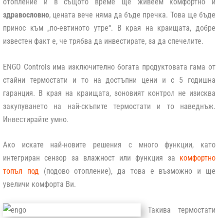
отопление и в същото време ще живеем комфортно и
здравословно
, цената вече няма да бъде пречка. Това ще бъде
принос към „по-евтиното утре“. В края на краищата, добре
известен факт е, че трябва да инвестирате, за да спечелите.
ENGO Controls има изключително богата продуктовата гама от
стайни термостати и то на достъпни цени и с 5 годишна
гаранция. В края на краищата, зоновият контрол не изисква
закупуването на най-скъпите термостати и то наведнъж.
Инвестирайте умно.
Ако искате най-новите решения с много функции, като
интегриран сензор за влажност или функция за
комфортно
топъл под
(подово отопление), да това е възможно и ще
увеличи комфорта Ви.
Такива термостати