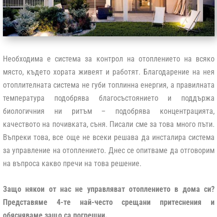
Необходима е система за контрол на отоплението на всяко
място, където хората живеят и работят. Благодарение на нея
отоплителната система не губи топлинна енергия, а правилната
температура подобрява благосъстоянието и поддържа
биологичния ни ритъм – подобрява концентрацията,
качеството на почивката, съня. Писали сме за това много пъти.
Въпреки това, все още не всеки решава да инсталира система
за управление на отоплението. Днес се опитваме да отговорим
на въпроса какво пречи на това решение.
Защо някои от нас не управляват отоплението в дома си?
Представяме 4-те най-често срещани притеснения и
обясняваме защо са погрешни.