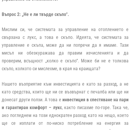
Въпрос 2: „Не е ли твърде скъпо“.
Мислим си, че системата за управление на отоплението е
свързана с лукс, а това е скъпо. Идеята, че системата за
управление е скъпа, може да ни попречи да я имаме. Тази
мисъл ни обезкуражава да правим изчисленията и да
проверим, всъщност „колко е скъпо“. Може би не е толкова
скъпо, колкото си мислехме, в края на краищата?
Нашето възприятие към инвестицията е като за разход, а не
като средства, които ще ни се възвърнат с печалба или ще ни
донесат други ползи. А това е
инвестиция в спестяване на пари
и гарантиран комфорт – лукс
, както писахме по-горе. Така че,
ако погледнем на този еднократен разход като на нещо, което
ще се изплати от по-ниско потребление на енергия за