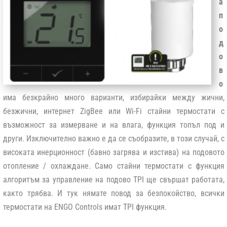
а
п
о
д
о
в
о
има безкрайно много варианти, избирайки между жични,
безжични, интернет ZigBee или Wi-Fi стайни термостати с
възможност за измерване и на влага, функция топъл под и
други. Изключително важно е да се съобразите, в този случай, с
високата инерционност (бавно загрява и изстива) на подовото
отопление / охлаждане. Само стайни термостати с функция
алгоритъм за управление на подово TPI ще свършат работата,
както трябва. И тук нямате повод за безпокойство, всички
термостати на ENGO Controls имат TPI функция.