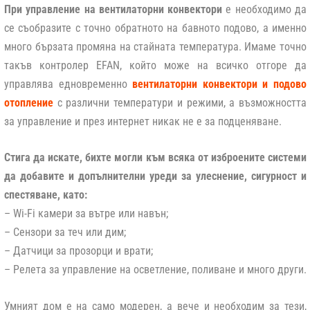
При управление на вентилаторни конвектори
е необходимо да
се съобразите с точно обратното на бавното подово, а именно
много бързата промяна на стайната температура. Имаме точно
такъв контролер EFAN, който може на всичко отгоре да
управлява едновременно
вентилаторни конвектори и подово
отопление
с различни температури и режими, а възможността
за управление и през интернет никак не е за подценяване.
Стига да искате, бихте могли към всяка от изброените системи
да добавите и допълнителни уреди за улеснение, сигурност и
спестяване, като:
– Wi-Fi камери за вътре или навън;
– Сензори за теч или дим;
– Датчици за прозорци и врати;
– Релета за управление на осветление, поливане и много други.
Умният дом е на само модерен, а вече и необходим за тези,