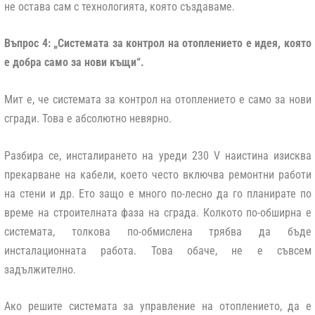
не остава сам с технологията, която създаваме.
Въпрос 4: „Системата за контрол на отоплението е идея, която
е добра само за нови къщи“.
Мит е, че системата за контрол на отоплението е само за нови
сгради. Това е абсолютно невярно.
Разбира се, инсталирането на уреди 230 V наистина изисква
прекарване на кабели, което често включва ремонтни работи
на стени и др. Ето защо е много по-лесно да го планирате по
време на строителната фаза на сграда. Колкото по-обширна е
системата, толкова по-обмислена трябва да бъде
инсталационната работа. Това обаче, не е съвсем
задължително.
Ако решите системата за управление на отоплението, да е