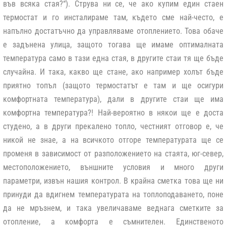
във всяка стая?“). Струва ни се, че ако купим един стаен
термостат и го инсталираме там, където сме най-често, е
напълно достатъчно да управляваме отоплението. Това обаче
е задънена улица, защото тогава ще имаме оптималната
температура само в тази една стая, в другите стаи тя ще бъде
случайна. И така, какво ще стане, ако например холът бъде
приятно топъл (защото термостатът е там и ще осигури
комфортната температура), дали в другите стаи ще има
комфортна температура?! Най-вероятно в някои ще е доста
студено, а в други прекалено топло, честният отговор е, че
никой не знае, а на всичкото отгоре температурата ще се
променя в зависимост от разположението на стаята, юг-север,
местоположението, външните условия и много други
параметри, извън нашия контрол. В крайна сметка това ще ни
принуди да вдигнем температурата на топлоподаването, поне
да не мръзнем, и така увеличаваме веднага сметките за
отопление, а комфорта е съмнителен. Единственото