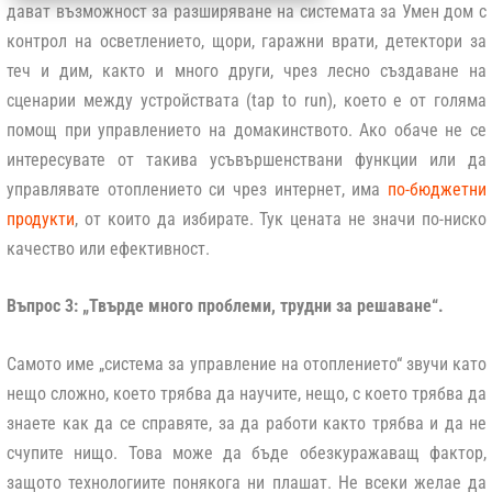
дават възможност за разширяване на системата за Умен дом с
контрол на осветлението, щори, гаражни врати, детектори за
теч и дим, както и много други, чрез лесно създаване на
сценарии между устройствата (tap to run), което е от голяма
помощ при управлението на домакинството. Ако обаче не се
интересувате от такива усъвършенствани функции или да
управлявате отоплението си чрез интернет, има
по-бюджетни
продукти
, от които да избирате. Тук цената не значи по-ниско
качество или ефективност.
Въпрос 3: „Твърде много проблеми, трудни за решаване“.
Самото име „система за управление на отоплението“ звучи като
нещо сложно, което трябва да научите, нещо, с което трябва да
знаете как да се справяте, за да работи както трябва и да не
счупите нищо. Това може да бъде обезкуражаващ фактор,
защото технологиите понякога ни плашат. Не всеки желае да