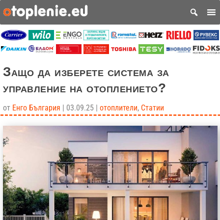
Защо да изберете система за
управление на отоплението?
от
Енго България
|
03.09.25
|
отоплители
,
Статии