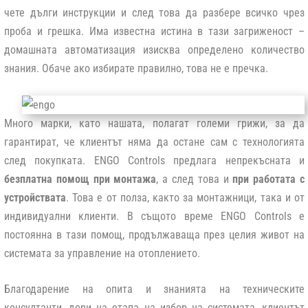
чете дълги инструкции и след това да разбере всичко чрез
проба и грешка. Има известна истина в тази загриженост –
домашната автоматизация изисква определено количество
знания. Обаче ако избирате правилно, това не е пречка.
Много марки, като нашата, полагат големи грижи, за да
гарантират, че клиентът няма да остане сам с технологията
след покупката. ENGO Controls предлага непрекъсната
и
безплатна помощ при монтажа
,
а след това и
при работата с
устройствата
. Това е от полза, както за монтажници, така и от
индивидуални клиенти. В същото време ENGO Controls e
постоянна в тази помощ, продължаваща през целия живот на
системата за управление на отоплението.
Благодарение на опита и знанията на техническите
консултанти, дори на етапа на избор на системата, клиентът