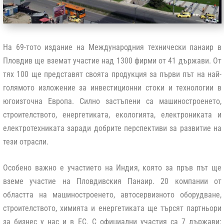
На 69-тото издание на Международния технически панаир в
Пловдив ще вземат участие над 1300 фирми от 41 държави. От
тях 100 ще представят своята продукция за първи път на най-
голямото изложение за инвестиционни стоки и технологии в
югоизточна Европа. Силно застъпени са машиностроенето,
строителството, енергетиката, екологията, електрониката и
електротехниката заради добрите перспективи за развитие на
тези отрасли.
Особено важно е участието на Индия, която за пръв път ще
вземе участие на Пловдивския Панаир. 20 компании от
областта на машиностроенето, автосервизното оборудване,
строителството, химията и енергетиката ще търсят партньори
за бизнес у нас и в ЕС. С официални участия са 7 държави: