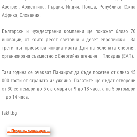
Австрия, Аржентина, Гърция, Индия, Полша, Република Южна
Африка, Словакия.
Български и чуждестранни компании ще покажат близо 70
иновации, от които десет световни и десет европейски. За
трети път присъства инициативата Дни на зелената енергия,
организирана съвместно с Енергийна агенция – Пловдив (ЕАП).
Тази година се очакват Панаирът да бъде посетен от близо 45
000 гости от страната и чужбина. Палатите ще бъдат отворени
от 30 септември до 5 октомври от 9 до 18 часа, а на 5 октомври
– до 14 часа.
fakti.bg
←
Предишна публикация ---