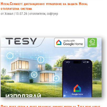
HovalConnect: дистанционно управление на вашата Hoval
отоплителна система
от
Ховал
|
13.07.26
|
отоплители
,
софтуер
През десет стени и десет планини: умните уреди на Tesy вече чуват