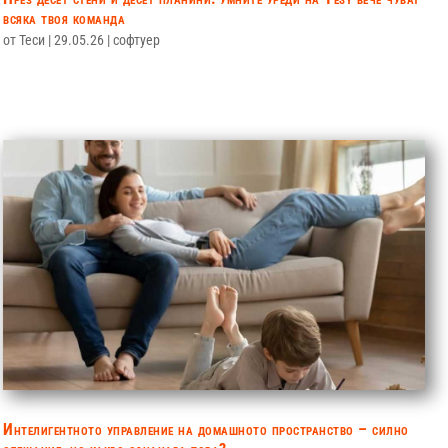
всяка твоя команда
от
Теси
|
29.05.26
|
софтуер
Интелигентното управление на домашното пространство – силно