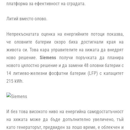
платформа за ефективност на сградата.
Литий вместо олово.
Непрекъснатата оценка на енергийните потоци показва,
че оловните батерии скоро биха достигнали края на
живота си. Това кара управителите на хижата да внедрят
ново решение.
Siemens
получи поръчката да планира
новото цялостно решение и да замени 48 оловни батерии с
14 литиево-железни фосфатни батерии (LFP) с капацитет
215 kWh.
И без това високото ниво на енергийна самодостатъчност
на хижата може да бъде допълнително увеличено, тъй
като генераторът, предвиден за лошо време, е облекчен и