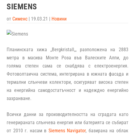
SIEMENS
от
Сименс
|
19.03.21
|
Новини
Планинската хижа „
Bergkristall
„, разположена на 2883
метра в масива Монте Роза във Валеските Алпи, до
голяма степен сама се снабдява с електроенергия.
Фотоволтаична система, интегрирана в южната фасада и
термални слънчеви колектори, осигуряват висока степен
на енергийна самодостатъчност и надеждно енергийно
захранване.
Всички данни за производителността на сградата като
генерираната слънчева енергия или батерията се събират
от 2010 г. насам в
Siemens Navigator
, базирана на облак