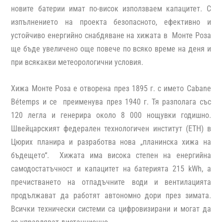
новите батерии имат по-висок използваем капацитет. С
изпълнението на проекта безопасното, ефективно и
устойчиво енергийно снабдяване на хижата в Монте Роза
ще бъде увеличено още повече по всяко време на деня и
при всякакви метеорологични условия.
Хижа Монте Роза е отворена през 1895 г. с името Cabane
Bétemps и се преименува през 1940 г. Тя разполага със
120 легла и генерира около 8 000 нощувки годишно.
Швейцарският федерален технологичен институт (ETH) в
Цюрих планира и разработва нова „планинска хижа на
бъдещето“. Хижата има висока степен на енергийна
самодостатъчност и капацитет на батерията 215 kWh, а
пречистването на отпадъчните води и вентилацията
продължават да работят автономно дори през зимата.
Всички технически системи са цифровизирани и могат да