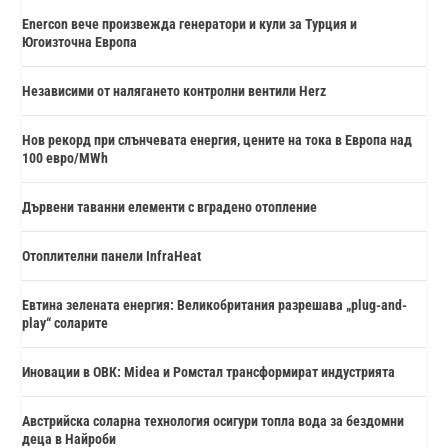
Enercon вече произвежда генератори и кули за Турция и
Югоизточна Европа
Независими от налягането контролни вентили Herz
Нов рекорд при слънчевата енергия, цените на тока в Европа над
100 евро/MWh
Дървени таванни елементи с вградено отопление
Отоплителни панели InfraHeat
Евтина зелената енергия: Великобритания разрешава „plug-and-
play“ соларите
Иновации в ОВК: Midea и Ромстал трансформират индустрията
Австрийска соларна технология осигури топла вода за бездомни
деца в Найроби