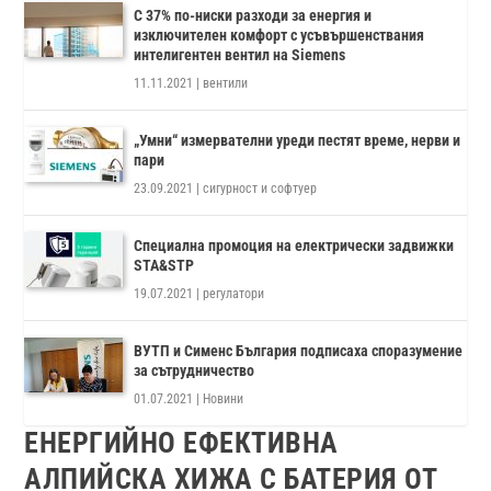
С 37% по-ниски разходи за енергия и
изключителен комфорт с усъвършенствания
интелигентен вентил на Siemens
11.11.2021
|
вентили
„Умни“ измервателни уреди пестят време, нерви и
пари
23.09.2021
|
сигурност и софтуер
Специална промоция на електрически задвижки
STA&STP
19.07.2021
|
регулатори
ВУТП и Сименс България подписаха споразумение
за сътрудничество
01.07.2021
|
Новини
ЕНЕРГИЙНО ЕФЕКТИВНА
АЛПИЙСКА ХИЖА С БАТЕРИЯ ОТ