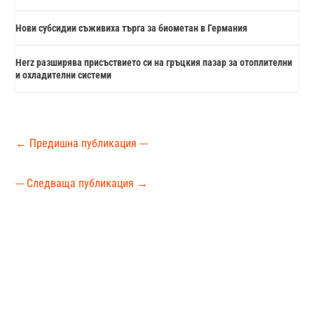
Нови субсидии съживиха търга за биометан в Германия
Herz разширява присъствието си на гръцкия пазар за отоплителни
и охладителни системи
←
Предишна публикация ---
--- Следваща публикация
→