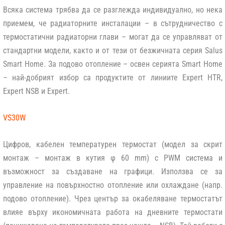
Всяка система трябва да се разглежда индивидуално, но нека
приемем, че радиаторните инсталации – в сътрудничество с
термостатични радиаторни глави – могат да се управляват от
стандартни модели, както и от тези от безжичната серия Salus
Smart Home. За подово отопление – освен серията Smart Home
– най-добрият избор са продуктите от линиите Expert HTR,
Expert NSB и Expert.
VS30W
Цифров, кабелен температурен термостат (модел за скрит
монтаж – монтаж в кутия φ 60 mm) с PWM система и
възможност за създаване на графици. Използва се за
управление на повърхностно отопление или охлаждане (напр.
подово отопление). Чрез център за окабеляване термостатът
влияе върху икономичната работа на дневните термостати