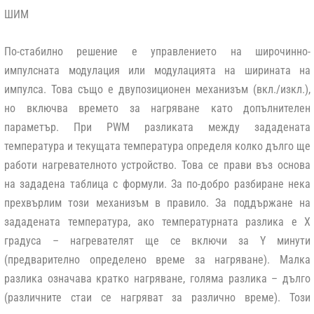
ШИМ
По-стабилно решение е управлението на широчинно-
импулсната модулация или модулацията на ширината на
импулса. Това също е двупозиционен механизъм (вкл./изкл.),
но включва времето за нагряване като допълнителен
параметър. При PWM разликата между зададената
температура и текущата температура определя колко дълго ще
работи нагревателното устройство. Това се прави въз основа
на зададена таблица с формули. За по-добро разбиране нека
прехвърлим този механизъм в правило. За поддържане на
зададената температура, ако температурната разлика е X
градуса – нагревателят ще се включи за Y минути
(предварително определено време за нагряване). Малка
разлика означава кратко нагряване, голяма разлика – дълго
(различните стаи се нагряват за различно време). Този