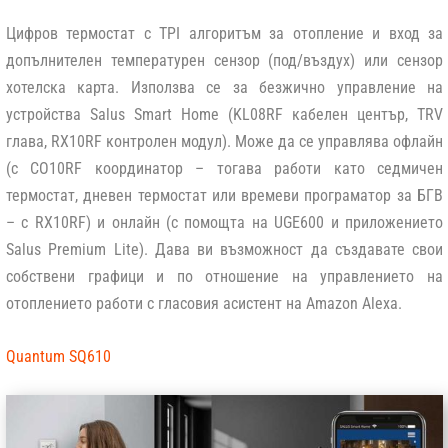
Цифров термостат с TPI алгоритъм за отопление и вход за
допълнителен температурен сензор (под/въздух) или сензор
хотелска карта. Използва се за безжично управление на
устройства Salus Smart Home (KL08RF кабелен център, TRV
глава, RX10RF контролен модул). Може да се управлява офлайн
(с CO10RF координатор – тогава работи като седмичен
термостат, дневен термостат или времеви програматор за БГВ
– с RX10RF) и онлайн (с помощта на UGE600 и приложението
Salus Premium Lite). Дава ви възможност да създавате свои
собствени графици и по отношение на управлението на
отоплението работи с гласовия асистент на Amazon Alexa.
Quantum SQ610