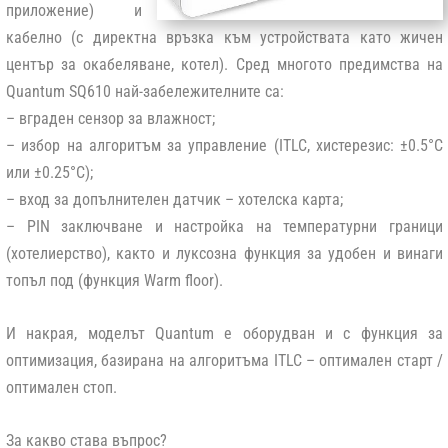
приложение) и
кабелно (с директна връзка към устройствата като жичен
център за окабеляване, котел). Сред многото предимства на
Quantum SQ610 най-забележителните са:
– вграден сензор за влажност;
– избор на алгоритъм за управление (ITLC, хистерезис: ±0.5°C
или ±0.25°C);
– вход за допълнителен датчик – хотелска карта;
– PIN заключване и настройка на температурни граници
(хотелиерство), както и луксозна функция за удобен и винаги
топъл под (функция Warm floor).
И накрая, моделът Quantum е оборудван и с функция за
оптимизация, базирана на алгоритъма ITLC – оптимален старт /
оптимален стоп.
За какво става въпрос?