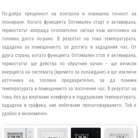
По-добра прецизност на контрола и повишена точност на
планиране. Когато функцията Оптимален старт е активирана,
термостатът изпраща отоплителен сигнал към източника на
топлина доста по-рано. В резултат на това температурата,
зададена за помещението, се достига в зададения час. От
друга страна, когато функцията Оптимален стоп е активирана,
термостатът ще действа по обратния начин – ще изчисли
инерцията на системата (времето за охлаждане) и ще изключи
източника на топлина предварително, за да понижи
температурата в помещението за посочения час. В резултат на
това, без да жертваме комфорта и поддържаме температурата,
зададена в графика, ние избягваме пренатоварването. Той е
удобен и икономичен.