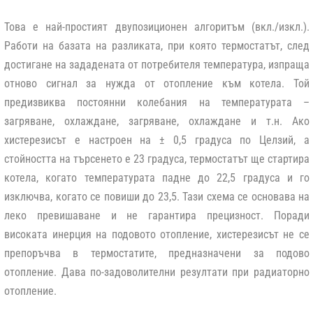
Това е най-простият двупозиционен алгоритъм (вкл./изкл.).
Работи на базата на разликата, при която термостатът, след
достигане на зададената от потребителя температура, изпраща
отново сигнал за нужда от отопление към котела. Той
предизвиква постоянни колебания на температурата –
загряване, охлаждане, загряване, охлаждане и т.н. Ако
хистерезисът е настроен на ± 0,5 градуса по Целзий, а
стойността на търсенето е 23 градуса, термостатът ще стартира
котела, когато температурата падне до 22,5 градуса и го
изключва, когато се повиши до 23,5. Тази схема се основава на
леко превишаване и не гарантира прецизност. Поради
високата инерция на подовото отопление, хистерезисът не се
препоръчва в термостатите, предназначени за подово
отопление. Дава по-задоволителни резултати при радиаторно
отопление.