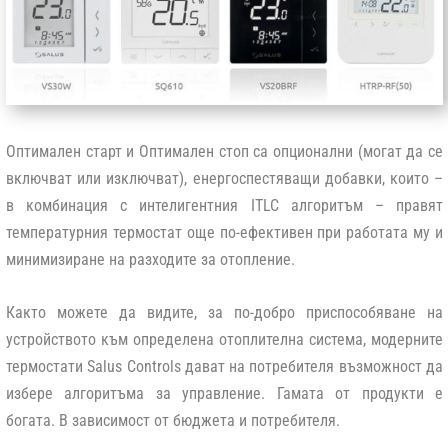
Оптимален старт и Оптимален стоп са опционални (могат да се
включват или изключват), енергоспестяващи добавки, които –
в комбинация с интелигентния ITLC алгоритъм – правят
температурния термостат още по-ефективен при работата му и
минимизиране на разходите за отопление.
Както можете да видите, за по-добро приспособяване на
устройството към определена отоплителна система, модерните
термостати Salus Controls дават на потребителя възможност да
избере алгоритъма за управление. Гамата от продукти е
богата. В зависимост от бюджета и потребителя.