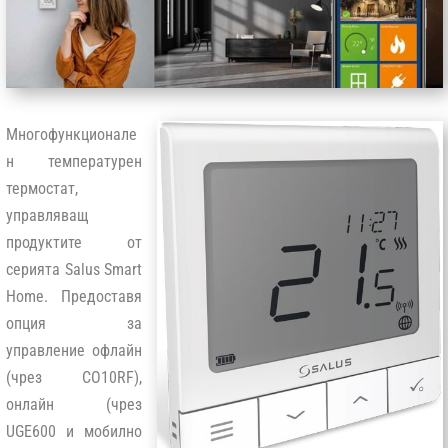
Многофункционале
н температурен
термостат,
управляващ
продуктите от
серията Salus Smart
Home. Предоставя
опция за
управление офлайн
(чрез CO10RF),
онлайн (чрез
UGE600 и мобилно