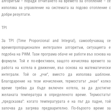
алгоритъм – поради отчитането на времето за отопление – се
използва за управление на системата за подово отопление с
добри резултати.
TPI
За TPI (Time Proporcional and Integral), самообучаващ се
времепропорционален интегрален алгоритъм, ситуацията е
подобна на PWM. Тази програма обаче не работи въз основа на
формули. Той е по-ефективен, защото изчислява времето за
работа на котела в движение, въз основа на математически
интеграли. Той се „учи“, вместо да използва шаблони.
Благодарение на тези изчисления, термостатът „знае“ колко
време трябва да бъде включен котела, за да достигне
желаната температура в определеното време. Термостатът
„предсказва“: когато температурата е на път да падне, той
започва да загрява предварително. По-бързото време за