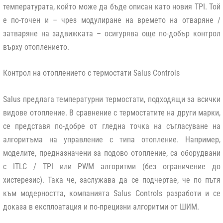
температурата, който може да бъде описан като новия TPI. Той
е по-точен и – чрез модулиране на времето на отваряне /
затваряне на задвижката – осигурява още по-добър контрол
върху отоплението.
Контрол на отоплението с термостати Salus Controls
Salus предлага температурни термостати, подходящи за всички
видове отопление. В сравнение с термостатите на други марки,
се представя по-добре от гледна точка на съгласуване на
алгоритъма на управление с типа отопление. Например,
моделите, предназначени за подово отопление, са оборудвани
с ITLC / TPI или PWM алгоритми (без ограничение до
хистерезис). Така че, заслужава да се подчертае, че по пътя
към модерността, компанията Salus Controls разработи и се
доказа в експлоатация и по-прецизни алгоритми от ШИМ.