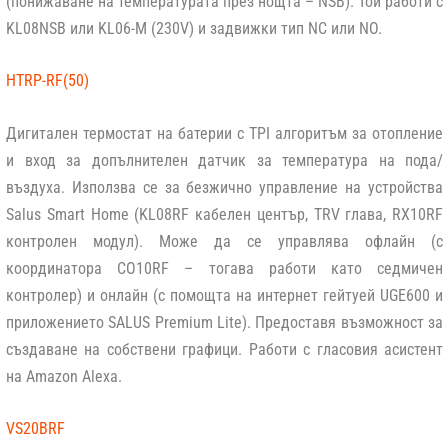
(понижаване на температурата през нощта – NSB). Той работи с
KL08NSB или KL06-M (230V) и задвижки тип NC или NO.
HTRP-RF(50)
Дигитален термостат на батерии с TPI алгоритъм за отопление
и вход за допълнителен датчик за температура на пода/
въздуха. Използва се за безжично управление на устройства
Salus Smart Home (KL08RF кабелен център, TRV глава, RX10RF
контролен модул). Може да се управлява офлайн (с
координатора CO10RF – тогава работи като седмичен
контролер) и онлайн (с помощта на интернет гейтуей UGE600 и
приложението SALUS Premium Lite). Предоставя възможност за
създаване на собствени графици. Работи с гласовия асистент
на Amazon Alexa.
VS20BRF