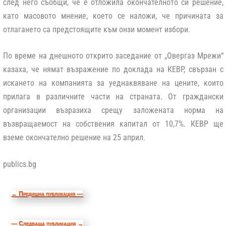
след него съобщи, че е отложила окончателното си решение,
като масовото мнение, което се наложи, че причината за
отлагането са предстоящите към онзи момент избори.
По време на днешното открито заседание от „Овергаз Мрежи“
казаха, че нямат възражение по доклада на КЕВР, свързан с
искането на компанията за уеднаквяване на цените, които
прилага в различните части на страната. От граждански
организации възразиха срещу заложената норма на
възвращаемост на собствения капитал от 10,7%. КЕВР ще
вземе окончателно решение на 25 април.
publics.bg
←
Предишна публикация ---
--- Следваща публикация
→