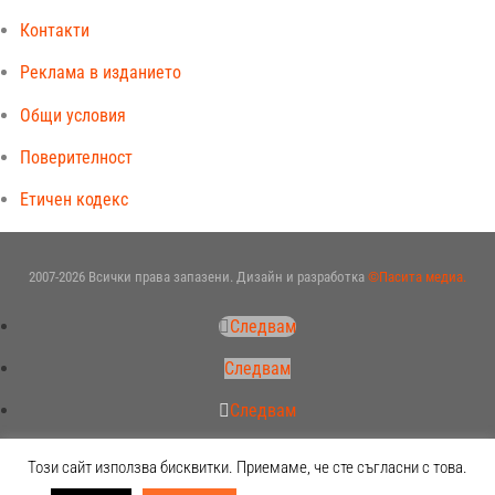
Контакти
Реклама в изданието
Общи условия
Поверителност
Етичен кодекс
2007-2026 Всички права запазени. Дизайн и разработка
©Пасита медиа.
Следвам
Следвам
Следвам
Следвам
Този сайт използва бисквитки. Приемаме, че сте съгласни с това.