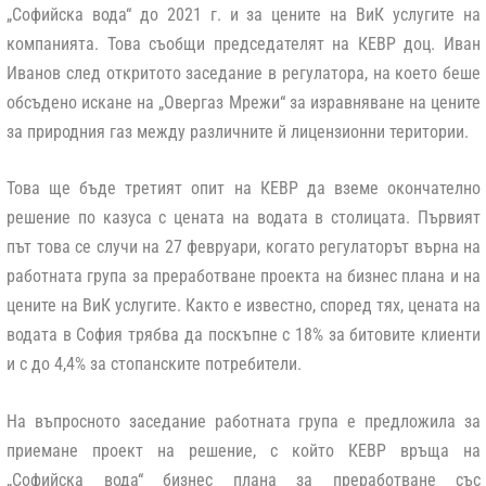
„Софийска вода“ до 2021 г. и за цените на ВиК услугите на
компанията. Това съобщи председателят на КЕВР доц. Иван
Иванов след откритото заседание в регулатора, на което беше
обсъдено искане на „Овергаз Мрежи“ за изравняване на цените
за природния газ между различните й лицензионни територии.
Това ще бъде третият опит на КЕВР да вземе окончателно
решение по казуса с цената на водата в столицата. Първият
път това се случи на 27 февруари, когато регулаторът върна на
работната група за преработване проекта на бизнес плана и на
цените на ВиК услугите. Както е известно, според тях, цената на
водата в София трябва да поскъпне с 18% за битовите клиенти
и с до 4,4% за стопанските потребители.
На въпросното заседание работната група е предложила за
приемане проект на решение, с който КЕВР връща на
„Софийска вода“ бизнес плана за преработване със