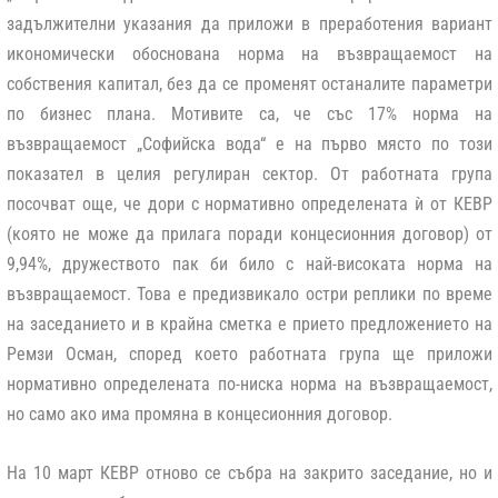
задължителни указания да приложи в преработения вариант
икономически обоснована норма на възвращаемост на
собствения капитал, без да се променят останалите параметри
по бизнес плана. Мотивите са, че със 17% норма на
възвращаемост „Софийска вода“ е на първо място по този
показател в целия регулиран сектор. От работната група
посочват още, че дори с нормативно определената ѝ от КЕВР
(която не може да прилага поради концесионния договор) от
9,94%, дружеството пак би било с най-високата норма на
възвращаемост. Това е предизвикало остри реплики по време
на заседанието и в крайна сметка е прието предложението на
Ремзи Осман, според което работната група ще приложи
нормативно определената по-ниска норма на възвращаемост,
но само ако има промяна в концесионния договор.
На 10 март КЕВР отново се събра на закрито заседание, но и