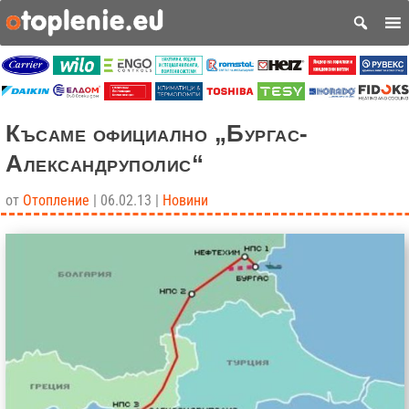
Късаме официално „Бургас-
Александруполис“
от
Отопление
|
06.02.13
|
Новини