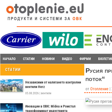
НАЧАЛО
СТАТИИ
НОВИНИ
ВИДЕО
ФИРМИ
БЮЛЕТИ
Русия пр
СТАТИИ
поток“
Независими от налягането контролни
вентили Herz
от
Отопление
|
05.08.2026
|
вентили
Иновации в ОВК: Midea и Ромстал
трансформират индустрията