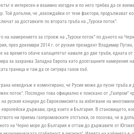
оектът е интересен и взаимно изгоден и по него трябва да се взе
р. Той допълни, че „изхождайки от тези фактори, продължават ко
ключат за доставките по втората тръба на „Турски поток“.
о на намерението за строеж на „Турски поток“ по дъното на Чер
рия, през декември 2014 г. от руския президент Владимир Путин,
ие на времето обаче капацитетът намаля до две тръби, едната от 
нира за захранва Западна Европа като досегашните намерения на 
ата граница и там да се ситуира газов хъб.
трана неведнъж е коментирано, че Русия може да пусне тръба и 
жен поток“. Последно това официално е поискано от „Газпром“ ч
на руския концерн до Еврокомисията за избягване на многомили
 европейски държави, сред които и България. В становището, кое
ството ни приема газпромовските отстъпки, се посочва, че в доп
ното на Черно море до България и оттам до държавите от Югоиз
и икономическата стабилност в региона“. Идеята на кабинета е, 