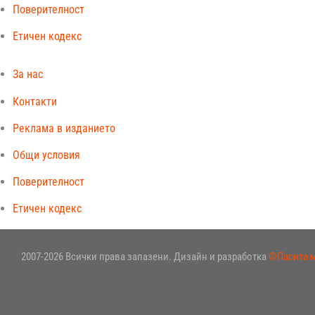
Поверителност
Етичен кодекс
За нас
Контакти
Реклама в изданието
Общи условия
Поверителност
Етичен кодекс
2007-2026 Всички права запазени. Дизайн и разработка
©Пасита 