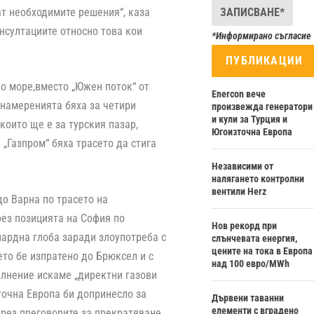
мат необходимите решения“, каза
нсултациите относно това кои
*Информирано съгласие
ПУБЛИКАЦИИ
но море,вместо „Южен поток“ от
Enercon вече
 намеренията бяха за четири
произвежда генератори
и кули за Турция и
които ще е за турския пазар,
Югоизточна Европа
„Газпром“ бяха трасето да стига
Независими от
налягането контролни
вентили Herz
до Варна по трасето на
рез позицията на София по
Нов рекорд при
ардна глоба заради злоупотреба с
слънчевата енергия,
цените на тока в Европа
то бе изпратено до Брюксел и с
над 100 евро/MWh
ълнение искаме „директни газови
точна Европа би допринесло за
Дървени таванни
елементи с вградено
чрез преговорите за прекратяване