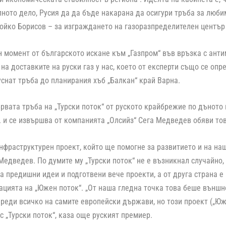
ното дело, Русия да да бъде накарана да осигури тръба за люби
ойко Борисов – за изграждането на газоразпределителен център
 момент от българското искане към „Газпром“ във връзка с ант
на доставките на руски газ у нас, което от експерти също се опр
уснат тръба до планирания хъб „Балкан“ край Варна.
рвата тръба на „Турски поток“ от руското крайбрежие по дъното
г. и се извършва от компанията „Олсийз“ Сега Медведев обяви тов
нфраструктурен проект, който ще помогне за развитието и на наша
Медведев. По думите му „Турски поток“ не е възникнал случайно, 
а предишни идеи и подготвени вече проекти, а от друга страна е
ацията на „Южен поток“. „От наша гледна точка това беше външ
реди всичко на самите европейски държави, но този проект („Юже
с „Турски поток“, каза още руският премиер.