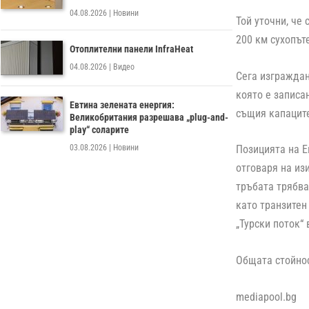
04.08.2026
|
Новини
Той уточни, че
200 км сухопът
Отоплителни панели InfraHeat
04.08.2026
|
Видео
Сега изграждан
която е записа
Евтина зелената енергия:
същия капаците
Великобритания разрешава „plug-and-
play“ соларите
03.08.2026
|
Новини
Позицията на Е
отговаря на из
тръбата трябва
като транзитен
„Турски поток“ 
Общата стойнос
mediapool.bg