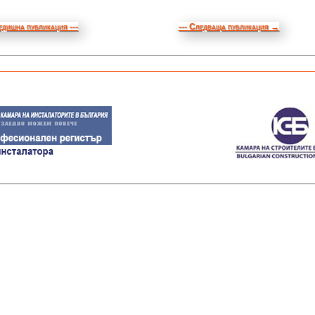
едишна публикация ---
--- Следваща публикация
→