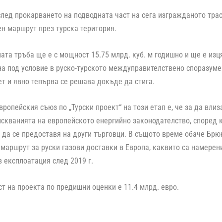
 след прокарването на подводната част на сега изгражданото трас
ен маршрут през турска територия.
ата тръба ще е с мощност 15.75 млрд. куб. м годишно и ще е изця
на под условие в руско-турското междуправителствено споразумен
т и явно тепърва се решава докъде да стига.
вропейския съюз по „Турски проект“ на този етап е, че за да вли
искванията на европейското енергийно законодателство, според 
 да се предоставя на други търговци. В същото време обаче Брю
 маршрут за руски газови доставки в Европа, каквито са намерен
в експлоатация след 2019 г.
т на проекта по предишни оценки е 11.4 млрд. евро.