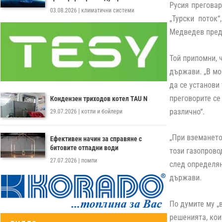
Русия преговар
03.08.2026
|
климатични системи
„Турски поток
Медведев пред 
Той припомни, 
държави. „В мо
да се установи
преговорите се
Кондензен триходов котел TAU N
различно“.
29.07.2026
|
котли и бойлери
„При вземането
Ефективен начин за справяне с
битовите отпадни води
този газопрово
27.07.2026
|
помпи
след определян
държави.
По думите му „
решенията, кои