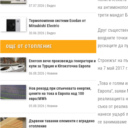
07.07.2026
|
Видео
на антимонопол
трети мандат Б
Термопомпени системи Ecodan от
Mitsubishi Electric
Друг съществен
30.06.2026
|
Видео
входните точки 
руснаците да п
ОЩЕ ОТ ОТОПЛЕНИЕ
Строежът на пъ
Enercon вече произвежда генератори и
кули за Турция и Югоизточна Европа
на 7 май 2017 
06.08.2026
|
Новини
„Това е голям и
Нов рекорд при слънчевата енергия,
Европа“, заяви 
цените на тока в Европа над 100
реализацията н
евро/MWh
съюз от реализ
05.08.2026
|
Новини
нанесе ущърб п
Дървени таванни елементи с вградено
се занимаваме 
отопление