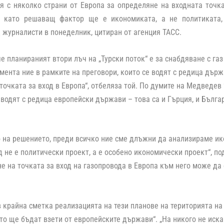
я с няколко страни от Европа за определяне на входната точк
“, като решаващ фактор ще е икономиката, а не политиката
журналисти в понеделник, цитиран от агенция ТАСС.
че планираният втори лъч на „Турски поток“ е за снабдяване с га
мента ние в рамките на преговори, които се водят с редица дър
 точката за вход в Европа“, отбеляза той. По думите на Медведев
 водят с редица европейски държави – това са и Гърция, и Бълга
 на решението, преди всичко ние сме длъжни да анализираме и
д не е политически проект, а е особено икономически проект“, по
е на точката за вход на газопровода в Европа към него може да
в крайна сметка реализацията на тези планове на територията на
то ще бъдат взети от европейските държави“. „На никого не иск