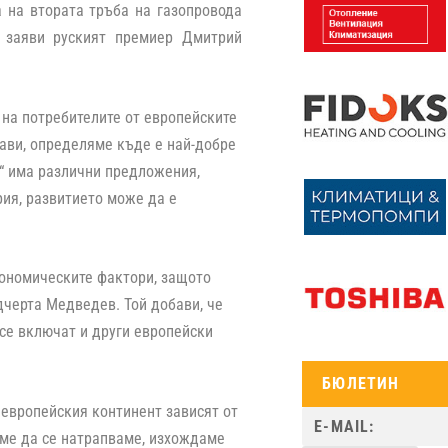
а на втората тръба на газопровода
, заяви руският премиер Дмитрий
з на потребителите от европейските
жави, определяме къде е най-добре
 “ има различни предложения,
рия, развитието може да е
кономическите фактори, защото
дчерта Медведев. Той добави, че
 се включат и други европейски
БЮЛЕТИН
 европейския континент зависят от
аме да се натрапваме, изхождаме