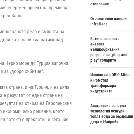
отопление
мия енергиен проект на премиера
 край Варна.
Отоплителни панели
InfraHeat
имонополното дело е смяната на
Евтина зелената
еделя като начин за натиск над
енергия:
Великобритания
разрешава „plug-and-
play“ соларите
 на Черно море до Турция започна
а за „добро събитие“.
Иновации в ОВК: Midea
и Ромстал
трансформират
та страна, и на Турция, и на цяла
индустрията
а е резултат от една страна на
 резултат на отказа на Европейския
Австрийска соларна
но икономическо решение, което
технология осигури
топла вода за бездомни
н поток“) е прекратен и сега ние
деца в Найроби