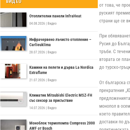
ВИДЕО
от това, че пр
руският премие
Отоплителни панели InfraHeat
страни ще се в
04.08.2026
|
Видео
При обявяванет
Инфрачервено лъчисто отопление –
Русия до Бълга
Carlieuklima
тръби. С течен
28.07.2026
|
Видео
втората се пла
до турско-гръцк
Камини на пелети и дърва La Nordica
Extraflame
21.07.2026
|
Видео
От българска с
прекратения „Ю
Климатик Mitsubishi Electric MSZ-FH
предложенията 
със сензор за присъствие
монопол в осем
14.07.2026
|
Видео
което правител
доставки по дъ
Моноблок термопомпа Compress 2000
AWF от Bosch
политическата 