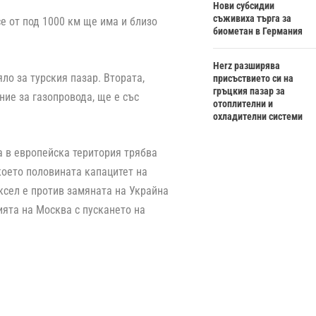
Нови субсидии
съживиха търга за
е от под 1000 км ще има и близо
биометан в Германия
Herz разширява
ло за турския пазар. Втората,
присъствието си на
гръцкия пазар за
ие за газопровода, ще е със
отоплителни и
охладителни системи
за в европейска територия трябва
което половината капацитет на
ксел е против замяната на Украйна
ията на Москва с пускането на