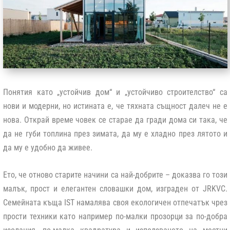
Понятия като „устойчив дом“ и „устойчиво строителство“ са
нови и модерни, но истината е, че тяхната същност далеч не е
нова. Открай време човек се старае да гради дома си така, че
да не губи топлина през зимата, да му е хладно през лятото и
да му е удобно да живее.
Ето, че отново старите начини са най-добрите – доказва го този
малък, прост и елегантен словашки дом, изграден от JRKVC.
Семейната къща IST намалява своя екологичен отпечатък чрез
прости техники като например по-малки прозорци за по-добра