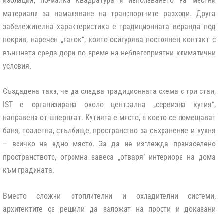
изолация, по-малка квадратура и използването на местни
материали за намаляване на транспортните разходи. Друга
забележителна характеристика е традиционната веранда под
покрив, наречен „ганок“, която осигурява постоянен контакт с
външната среда дори по време на неблагоприятни климатични
условия.
Създадена така, че да следва традиционната схема с три стаи,
IST е организирана около централна „сервизна кутия“,
направена от шперплат. Кутията е място, в което се помещават
баня, тоалетна, стълбище, пространство за съхранение и кухня
– всичко на едно място. За да не изглежда пренаселено
пространството, огромна завеса „отваря“ интериора на дома
към градината.
Вместо сложни отоплителни и охладителни системи,
архитектите са решили да заложат на прости и доказани