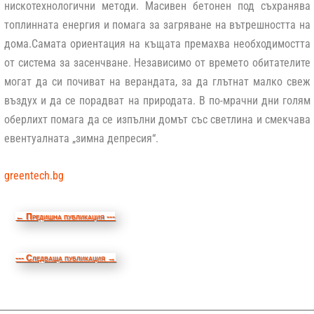
нискотехнологични методи. Масивен бетонен под съхранява
топлинната енергия и помага за загряване на вътрешността на
дома.Самата ориентация на къщата премахва необходимостта
от система за засенчване. Независимо от времето обитателите
могат да си почиват на верандата, за да глътнат малко свеж
въздух и да се порадват на природата. В по-мрачни дни голям
оберлихт помага да се изпълни домът със светлина и смекчава
евентуалната „зимна депресия“.
greentech.bg
←
Предишна публикация ---
--- Следваща публикация
→