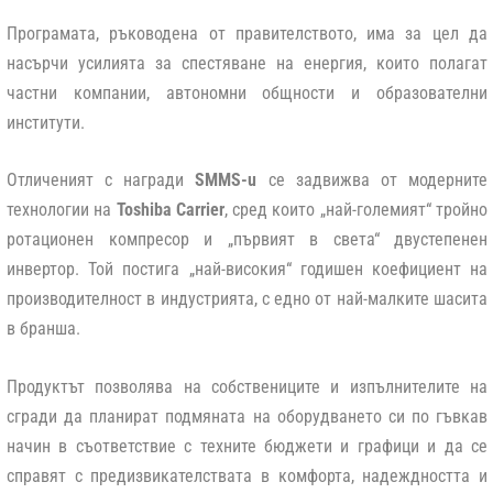
Програмата, ръководена от правителството, има за цел да
насърчи усилията за спестяване на енергия, които полагат
частни компании, автономни общности и образователни
институти.
Отличеният с награди
SMMS-u
се задвижва от модерните
технологии на
Toshiba Carrier
, сред които „най-големият“ тройно
ротационен компресор и „първият в света“ двустепенен
инвертор. Той постига „най-високия“ годишен коефициент на
производителност в индустрията, с едно от най-малките шасита
в бранша.
Продуктът позволява на собствениците и изпълнителите на
сгради да планират подмяната на оборудването си по гъвкав
начин в съответствие с техните бюджети и графици и да се
справят с предизвикателствата в комфорта, надеждността и