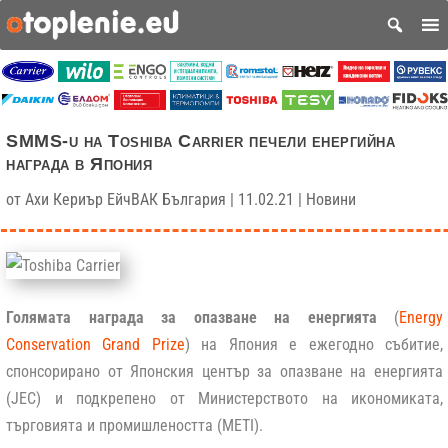
SMMS-u на Toshiba Carrier печели енергийна
награда в Япония
от
Ахи Кериър ЕйчВАК България
|
11.02.21
|
Новини
Голямата награда за опазване на енергията
(
Energy
Conservation Grand Prize
) на Япония е ежегодно събитие,
спонсорирано от Японския център за опазване на енергията
(JEC) и подкрепено от Министерството на икономиката,
търговията и промишлеността (METI).