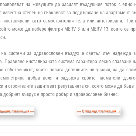
 позволяват на живущите да засилят въздушния поток с едно 
 известна степен на гъвкавост за поддържане на апартамент съ
т инсталирани като самостоятелни тела или интегрирани. При
който може да побере филтри MERV 8 или MERV 13, които се пр
си.
 на системи за здравословен въздух е светъл лъч надежда за
. Правилно инсталираната система гарантира лесно спазване н
о собственикът, който полага допълнителни усилия, за да спо
демонстрира добра воля и задържа своите наематели дълго
си и строителите защитават репутацията си, която може да бъде 
а добрият въздух е просто добър и здравословен бизнес.
едишна публикация ---
--- Следваща публикация
→