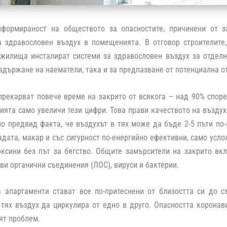
формираност на обществото за опасностите, причинени от з
а здравословен въздух в помещенията. В отговор строителите,
жилища инсталират системи за здравословен въздух за отделн
адържане на наематели, така и за предпазване от потенциална о
рекарват повече време на закрито от всякога – над 90% споре
ията само увеличи тези цифри. Това прави качеството на въздух
но предвид факта, че въздухът в тях може да бъде 2-5 пъти по
адата, макар и със сигурност по-енергийно ефективни, само усл
оксини без път за бягство. Общите замърсители на закрито вк
ви органични съединения (ЛОС), вируси и бактерии.
а апартаменти стават все по-притеснени от близостта си до 
тях въздух да циркулира от едно в друго. Опасността коронав
ят проблем.