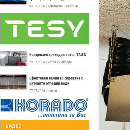
03.08.2026
|
климатични системи
Кондензен триходов котел TAU N
29.07.2026
|
котли и бойлери
Ефективен начин за справяне с
битовите отпадни води
27.07.2026
|
помпи
ВИДЕО