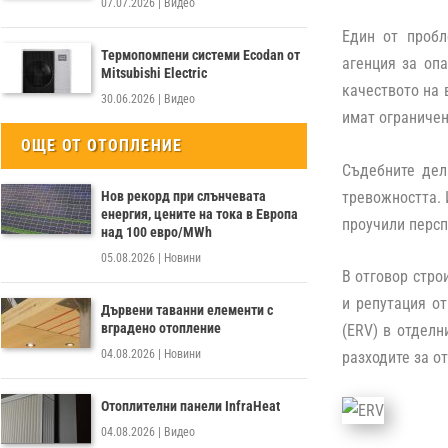
07.07.2026
|
Видео
Един от пробл
Термопомпени системи Ecodan от
агенция за оп
Mitsubishi Electric
качеството на 
30.06.2026
|
Видео
имат ограничен
ОЩЕ ОТ ОТОПЛЕНИЕ
Съдебните дела
тревожността. 
Нов рекорд при слънчевата
енергия, цените на тока в Европа
проучили персп
над 100 евро/MWh
05.08.2026
|
Новини
В отговор стро
и репутация от
Дървени таванни елементи с
вградено отопление
(ERV) в отделн
04.08.2026
|
Новини
разходите за о
Отоплителни панели InfraHeat
04.08.2026
|
Видео