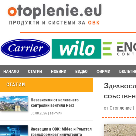
НАЧАЛО
СТАТИИ
НОВИНИ
ВИДЕО
ФИРМИ
БЮЛЕТИ
Здравосл
СТАТИИ
собствен
Независими от налягането
контролни вентили Herz
от
Отопление
|
05.08.2026
|
вентили
Иновации в ОВК: Midea и Ромстал
трансформират индустрията