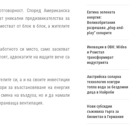
отговорност. Според Американска
Евтина зелената
енергия:
ат уникални предизвикателства за
Великобритания
местват от блок в блок, а жителите
разрешава „plug-and-
play“ соларите
Иновации в ОВК: Midea
работното си място, само засилват
и Ромстал
оят, адвокатите на ищците вече са
трансформират
индустрията
Австрийска соларна
елите си, а и на своите инвестиции
технология осигури
топла вода за бездомни
ори за възстановяване на енергия
деца в Найроби
 смяна на въздуха, но и да намали
ахранваща вентилация.
Нови субсидии
съживиха търга за
биометан в Германия