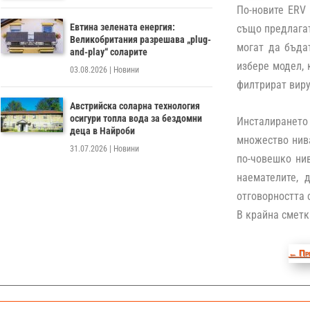
По-новите ERV
Евтина зелената енергия:
също предлагат
Великобритания разрешава „plug-
могат да бъда
and-play“ соларите
избере модел, 
03.08.2026
|
Новини
филтрират виру
Австрийска соларна технология
осигури топла вода за бездомни
Инсталирането
деца в Найроби
множество нива
31.07.2026
|
Новини
по-човешко нив
наемателите, 
отговорността 
В крайна сметк
←
Пр