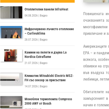
Отоплителни панели InfraHeat
Повишената ин
04.08.2026
|
Видео
очакванията з
многофамилни 
Инфрачервено лъчисто отопление
привличане и з
– Carlieuklima
28.07.2026
|
Видео
Американците п
Камини на пелети и дърва La
EPA – и пандем
Nordica Extraflame
всякога, особе
21.07.2026
|
Видео
обвивки на сгр
във въздуха т
Климатик Mitsubishi Electric MSZ-
любимци, летли
FH със сензор за присъствие
14.07.2026
|
Видео
Обитателите н
замърсеният в 
Моноблок термопомпа Compress
2000 AWF от Bosch
начин е големи