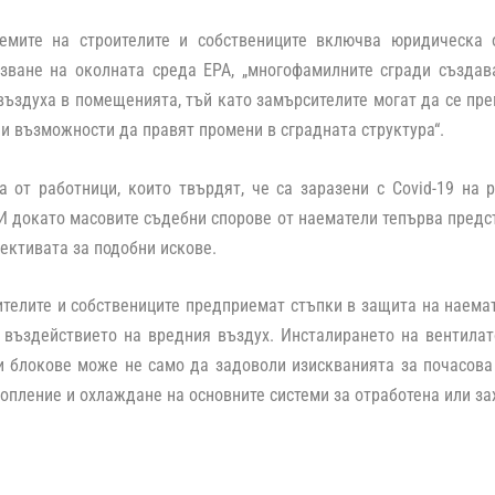
емите на строителите и собствениците включва юридическа 
азване на околната среда EPA, „многофамилните сгради създав
въздуха в помещенията, тъй като замърсителите могат да се пре
и възможности да правят промени в сградната структура“.
 от работници, които твърдят, че са заразени с Covid-19 на 
И докато масовите съдебни спорове от наематели тепърва предст
ективата за подобни искове.
ителите и собствениците предприемат стъпки в защита на наемат
 въздействието на вредния въздух. Инсталирането на вентилат
и блокове може не само да задоволи изискванията за почасова
топление и охлаждане на основните системи за отработена или з