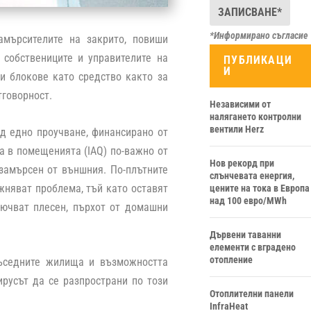
*Информирано съгласие
амърсителите на закрито, повиши
 собствениците и управителите на
ПУБЛИКАЦИ
И
и блокове като средство както за
тговорност.
Независими от
налягането контролни
вентили Herz
д едно проучване, финансирано от
а в помещенията (IAQ) по-важно от
Нов рекорд при
-замърсен от външния. По-плътните
слънчевата енергия,
ожняват проблема, тъй като оставят
цените на тока в Европа
над 100 евро/MWh
лючват плесен, пърхот от домашни
Дървени таванни
елементи с вградено
отопление
съседните жилища и възможността
ирусът да се разпространи по този
Отоплителни панели
InfraHeat