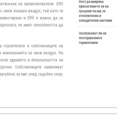
Herz разширява
натискане на превключвателя. ERV
присъствието си на
с свеж външен въздух, тъй като те
гръцкия пазар за
отоплителни и
 инвестиране в ERV е важно да се
охладителни системи
едполага, че имат способността да
Заслужават ли си
геотермалните
термопомпи
 строителите и собствениците на
а изискванията за свеж въздух. На
могне здравето и безопасността на
срочно. Собствениците намаляват
загубена за миг след съдебен спор.