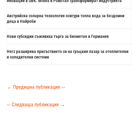
Иновации в ОВК: Midea и Ромстал трансформират индустрията
Австрийска соларна технология осигури топла вода за бездомни
деца в Найроби
Нови субсидии съживиха търга за биометан в Германия
Herz разширява присъствието си на гръцкия пазар за отоплителни
и охладителни системи
←
Предишна публикация ---
--- Следваща публикация
→