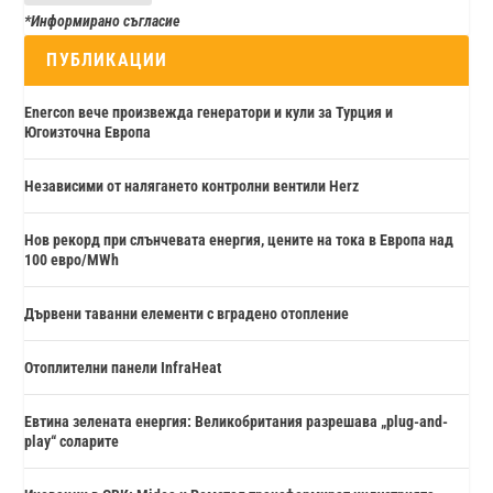
*Информирано съгласие
ПУБЛИКАЦИИ
Enercon вече произвежда генератори и кули за Турция и
Югоизточна Европа
Независими от налягането контролни вентили Herz
Нов рекорд при слънчевата енергия, цените на тока в Европа над
100 евро/MWh
Дървени таванни елементи с вградено отопление
Отоплителни панели InfraHeat
Евтина зелената енергия: Великобритания разрешава „plug-and-
play“ соларите