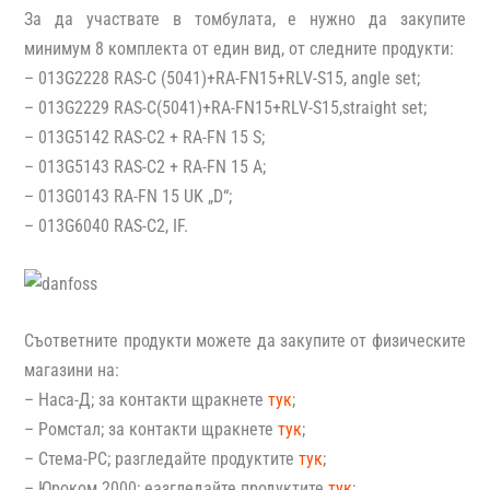
За да участвате в томбулата, е нужно да закупите
минимум 8 комплекта от един вид, от следните продукти:
– 013G2228 RAS-C (5041)+RA-FN15+RLV-S15, angle set;
– 013G2229 RAS-C(5041)+RA-FN15+RLV-S15,straight set;
– 013G5142 RAS-C2 + RA-FN 15 S;
– 013G5143 RAS-C2 + RA-FN 15 A;
– 013G0143 RA-FN 15 UK „D“;
– 013G6040 RAS-C2, IF.
Съответните продукти можете да закупите от физическите
магазини на:
–
Наса-Д; за контакти щракнете
тук
;
– Ромстал; за контакти щракнете
тук
;
– Стема-РС; разгледайте продуктите
тук
;
– Юроком 2000; еазгледайте продуктите
тук
;