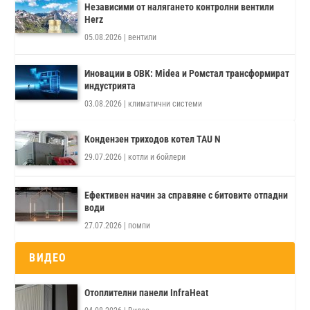
Независими от налягането контролни вентили
Herz
05.08.2026
|
вентили
Иновации в ОВК: Midea и Ромстал трансформират
индустрията
03.08.2026
|
климатични системи
Кондензен триходов котел TAU N
29.07.2026
|
котли и бойлери
Ефективен начин за справяне с битовите отпадни
води
27.07.2026
|
помпи
ВИДЕО
Отоплителни панели InfraHeat