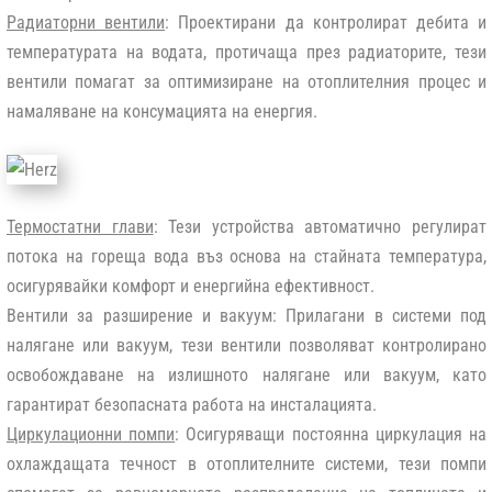
Радиаторни вентили
: Проектирани да контролират дебита и
температурата на водата, протичаща през радиаторите, тези
вентили помагат за оптимизиране на отоплителния процес и
намаляване на консумацията на енергия.
Термостатни глави
: Тези устройства автоматично регулират
потока на гореща вода въз основа на стайната температура,
осигурявайки комфорт и енергийна ефективност.
Вентили за разширение и вакуум: Прилагани в системи под
налягане или вакуум, тези вентили позволяват контролирано
освобождаване на излишното налягане или вакуум, като
гарантират безопасната работа на инсталацията.
Циркулационни помпи
: Осигуряващи постоянна циркулация на
охлаждащата течност в отоплителните системи, тези помпи