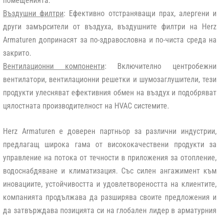
помещенията.
Въздушни филтри
: Ефективно отстраняващи прах, алергени и
други замърсители от въздуха, въздушните филтри на Herz
Armaturen допринасят за по-здравословна и по-чиста среда на
закрито.
Вентилационни компоненти
: Включително центробежни
вентилатори, вентилационни решетки и шумозаглушители, тези
продукти улесняват ефективния обмен на въздух и подобряват
цялостната производителност на HVAC системите.
Herz Armaturen е доверен партньор за различни индустрии,
предлагащ широка гама от висококачествени продукти за
управление на потока от течности в приложения за отопление,
водоснабдяване и климатизация. Със силен ангажимент към
иновациите, устойчивостта и удовлетвореността на клиентите,
компанията продължава да разширява своите предложения и
да затвърждава позицията си на глобален лидер в арматурния