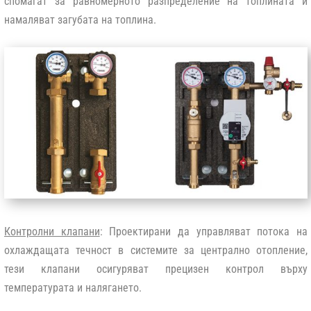
спомагат за равномерното разпределение на топлината и
намаляват загубата на топлина.
Контролни клапани
: Проектирани да управляват потока на
охлаждащата течност в системите за централно отопление,
тези клапани осигуряват прецизен контрол върху
температурата и налягането.