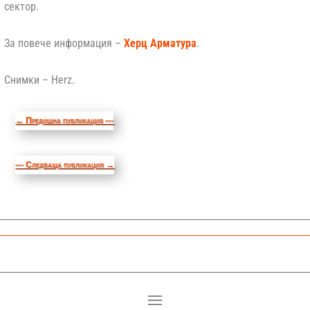
сектор.
За повече информация –
Херц Арматура
.
Снимки – Herz.
←
Предишна публикация ---
--- Следваща публикация
→